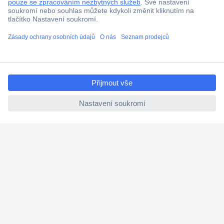
Doprava zdarma od 2.500 Kč s DPH
Technická podpora
Termínované dodávky
Cenová poptávka (RFQ)
ccp.user.init.failed.titl
e
O Conradovi
ccp.user.init.failed
Nápověda
Služby
Nastavení souborů cookies
Doporučujeme