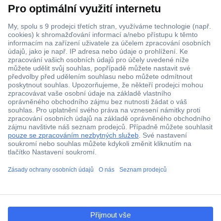
Více než 1.000.000 produktů
Doprava zdarma od 2.500 Kč s DPH
Technická podpora
Termínované dodávky
Cenová poptávka (RFQ)
ccp.user.init.failed.titl
O Conradovi
e