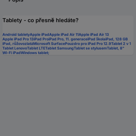
Tablety - co přesně hledáte?
Android tablety
Apple iPad
Apple iPad Air 11
Apple iPad Air 13
Apple iPad Pro 13
iPad Pro
iPad Pro, 11. generace
iPad škola
iPad, 128 GB
iPad, růžovozlatá
Microsoft Surface
Pouzdro pro iPad Pro 12.9
Tablet 2 v 1
Tablet Lenovo
Tablet LTE
Tablet Samsung
Tablet se stylusem
Tablet, 8"
Wi-Fi iPad
Windows tablet;