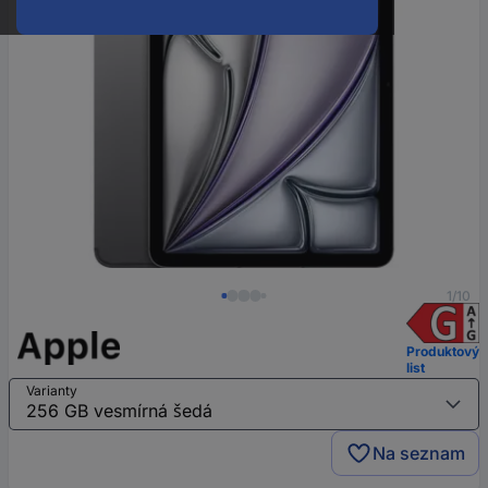
1/10
Produktový
list
Varianty
Na seznam