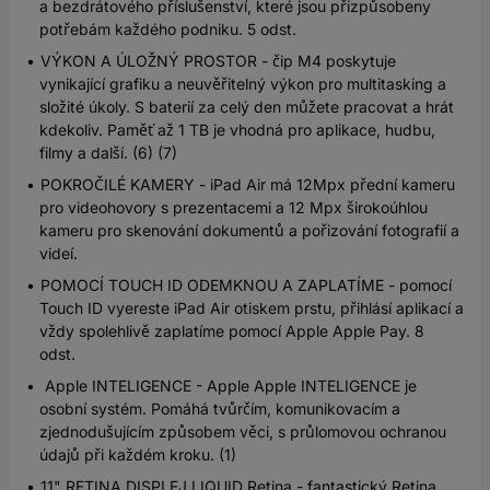
a bezdrátového příslušenství, které jsou přizpůsobeny
potřebám každého podniku. 5 odst.
VÝKON A ÚLOŽNÝ PROSTOR - čip M4 poskytuje
vynikající grafiku a neuvěřitelný výkon pro multitasking a
složité úkoly. S baterií za celý den můžete pracovat a hrát
kdekoliv. Paměť až 1 TB je vhodná pro aplikace, hudbu,
filmy a další. (6) (7)
POKROČILÉ KAMERY - iPad Air má 12Mpx přední kameru
pro videohovory s prezentacemi a 12 Mpx širokoúhlou
kameru pro skenování dokumentů a pořizování fotografií a
videí.
POMOCÍ TOUCH ID ODEMKNOU A ZAPLATÍME - pomocí
Touch ID vyereste iPad Air otiskem prstu, přihlásí aplikací a
vždy spolehlivě zaplatíme pomocí Apple Apple Pay. 8
odst.
Apple INTELIGENCE - Apple Apple INTELIGENCE je
osobní systém. Pomáhá tvůrčím, komunikovacím a
zjednodušujícím způsobem věci, s průlomovou ochranou
údajů při každém kroku. (1)
11" RETINA DISPLEJ LIQUID Retina - fantastický Retina