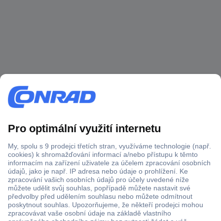
Více než 1.000.000 produktů
Doprava zdarma od 2.500 Kč s DPH
Technická podpora
Termínované dodávky
Cenová poptávka (RFQ)