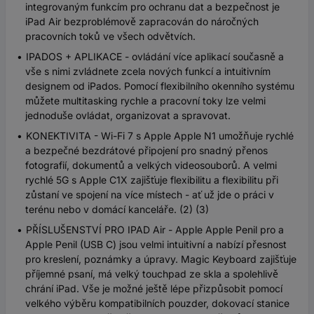
integrovaným funkcím pro ochranu dat a bezpečnost je
iPad Air bezproblémově zapracován do náročných
pracovních toků ve všech odvětvích.
IPADOS + APLIKACE - ovládání více aplikací současně a
vše s nimi zvládnete zcela nových funkcí a intuitivním
designem od iPados. Pomocí flexibilního okenního systému
můžete multitasking rychle a pracovní toky lze velmi
jednoduše ovládat, organizovat a spravovat.
KONEKTIVITA - Wi-Fi 7 s Apple Apple N1 umožňuje rychlé
a bezpečné bezdrátové připojení pro snadný přenos
fotografií, dokumentů a velkých videosouborů. A velmi
rychlé 5G s Apple C1X zajišťuje flexibilitu a flexibilitu při
zůstaní ve spojení na více místech - ať už jde o práci v
terénu nebo v domácí kanceláře. (2) (3)
PŘÍSLUŠENSTVÍ PRO IPAD Air - Apple Apple Penil pro a
Apple Penil (USB C) jsou velmi intuitivní a nabízí přesnost
pro kreslení, poznámky a úpravy. Magic Keyboard zajišťuje
příjemné psaní, má velký touchpad ze skla a spolehlivě
chrání iPad. Vše je možné ještě lépe přizpůsobit pomocí
velkého výběru kompatibilních pouzder, dokovací stanice