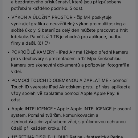
a bezdrátového příslušenství, které jsou přizpůsobeny
potřebám každého podniku. 5 odst.
VÝKON A ÚLOŽNÝ PROSTOR - čip M4 poskytuje
vynikající grafiku a neuvěřitelný výkon pro multitasking a
složité úkoly. S baterií za celý den můžete pracovat a hrát
kdekoliv. Paměť až 1 TB je vhodná pro aplikace, hudbu,
filmy a další. (6) (7)
POKROČILÉ KAMERY - iPad Air má 12Mpx přední kameru
pro videohovory s prezentacemi a 12 Mpx širokoúhlou
kameru pro skenování dokumentů a pořizování fotografií a
videí.
POMOCÍ TOUCH ID ODEMKNOU A ZAPLATÍME - pomocí
Touch ID vyereste iPad Air otiskem prstu, přihlásí aplikací a
vždy spolehlivě zaplatíme pomocí Apple Apple Pay. 8
odst.
Apple INTELIGENCE - Apple Apple INTELIGENCE je osobní
systém. Pomáhá tvůrčím, komunikovacím a
zjednodušujícím způsobem věci, s průlomovou ochranou
údajů při každém kroku. (1)
11" RETINA DISPLEJ LIQUID Retina - fantastický Retina