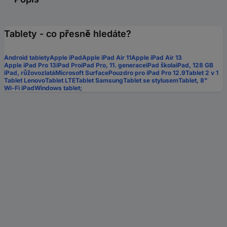
Tablety - co přesně hledáte?
Android tablety
Apple iPad
Apple iPad Air 11
Apple iPad Air 13
Apple iPad Pro 13
iPad Pro
iPad Pro, 11. generace
iPad škola
iPad, 128 GB
iPad, růžovozlatá
Microsoft Surface
Pouzdro pro iPad Pro 12.9
Tablet 2 v 1
Tablet Lenovo
Tablet LTE
Tablet Samsung
Tablet se stylusem
Tablet, 8"
Wi-Fi iPad
Windows tablet;