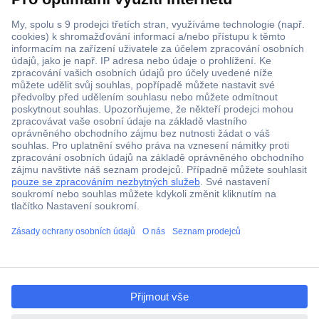
Doprava zdarma od 2.500 Kč s DPH
Technická podpora
Termínované dodávky
Cenová poptávka (RFQ)
O Conradovi
Nápověda
Služby
ccp.user.init.failed.titl
e
Nastavení souborů cookies
ccp.user.init.failed