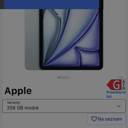
1/10
Produktový
list
Varianty
Na seznam