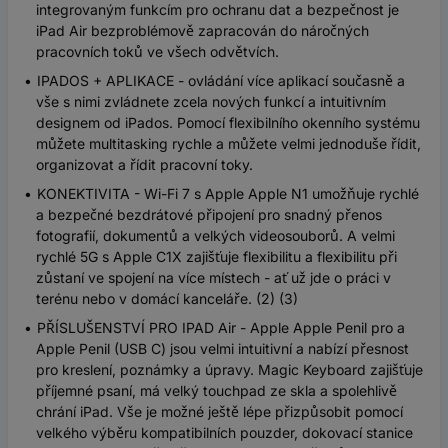
integrovaným funkcím pro ochranu dat a bezpečnost je
iPad Air bezproblémově zapracován do náročných
pracovních toků ve všech odvětvích.
IPADOS + APLIKACE - ovládání více aplikací současně a
vše s nimi zvládnete zcela nových funkcí a intuitivním
designem od iPados. Pomocí flexibilního okenního systému
můžete multitasking rychle a můžete velmi jednoduše řídit,
organizovat a řídit pracovní toky.
KONEKTIVITA - Wi-Fi 7 s Apple Apple N1 umožňuje rychlé
a bezpečné bezdrátové připojení pro snadný přenos
fotografií, dokumentů a velkých videosouborů. A velmi
rychlé 5G s Apple C1X zajišťuje flexibilitu a flexibilitu při
zůstaní ve spojení na více místech - ať už jde o práci v
terénu nebo v domácí kanceláře. (2) (3)
PŘÍSLUŠENSTVÍ PRO IPAD Air - Apple Apple Penil pro a
Apple Penil (USB C) jsou velmi intuitivní a nabízí přesnost
pro kreslení, poznámky a úpravy. Magic Keyboard zajišťuje
příjemné psaní, má velký touchpad ze skla a spolehlivě
chrání iPad. Vše je možné ještě lépe přizpůsobit pomocí
velkého výběru kompatibilních pouzder, dokovací stanice