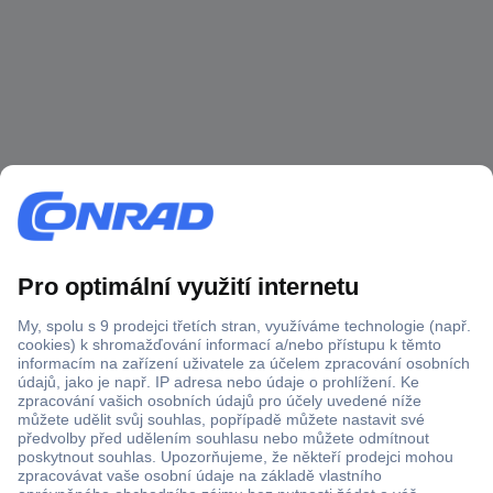
Více než 1.000.000 produktů
Doprava zdarma od 2.500 Kč s DPH
Technická podpora
Termínované dodávky
Cenová poptávka (RFQ)