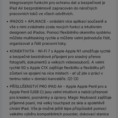
integrovaným funkcím pro ochranu dat a bezpečnost je
iPad Air bezproblémově zapracován do náročných
pracovních toků ve všech odvětvích.
IPADOS + APLIKACE - ovládání více aplikací současně a
vše s nimi zvládnete zcela nových funkcí a intuitivním
designem od iPados. Pomocí flexibilního okenního systému
můžete multitasking rychle a můžete velmi jednoduše řídit,
organizovat a řídit pracovní toky.
KONEKTIVITA - Wi-Fi 7 s Apple Apple N1 umožňuje rychlé
a bezpečné bezdrátové připojení pro snadný přenos
fotografií, dokumentů a velkých videosouborů. A velmi
rychlé 5G s Apple C1X zajišťuje flexibilitu a flexibilitu při
zůstaní ve spojení na více místech - ať už jde o práci v
terénu nebo v domácí kanceláře. (2) (3)
PŘÍSLUŠENSTVÍ PRO IPAD Air - Apple Apple Penil pro a
Apple Penil (USB C) jsou velmi intuitivní a nabízí přesnost
pro kreslení, poznámky a úpravy. Magic Keyboard zajišťuje
příjemné psaní, má velký touchpad ze skla a spolehlivě
chrání iPad. Vše je možné ještě lépe přizpůsobit pomocí
velkého výběru kompatibilních pouzder, dokovací stanice