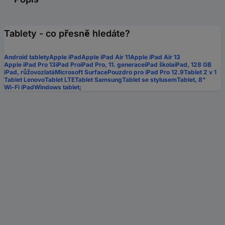
Tablety - co přesně hledáte?
Android tablety
Apple iPad
Apple iPad Air 11
Apple iPad Air 13
Apple iPad Pro 13
iPad Pro
iPad Pro, 11. generace
iPad škola
iPad, 128 GB
iPad, růžovozlatá
Microsoft Surface
Pouzdro pro iPad Pro 12.9
Tablet 2 v 1
Tablet Lenovo
Tablet LTE
Tablet Samsung
Tablet se stylusem
Tablet, 8"
Wi-Fi iPad
Windows tablet;