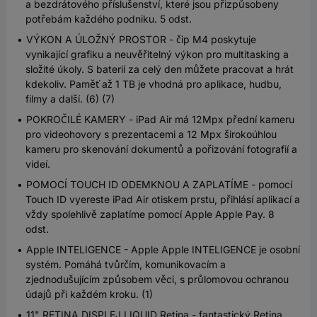
a bezdrátového příslušenství, které jsou přizpůsobeny
potřebám každého podniku. 5 odst.
VÝKON A ÚLOŽNÝ PROSTOR - čip M4 poskytuje
vynikající grafiku a neuvěřitelný výkon pro multitasking a
složité úkoly. S baterií za celý den můžete pracovat a hrát
kdekoliv. Paměť až 1 TB je vhodná pro aplikace, hudbu,
filmy a další. (6) (7)
POKROČILÉ KAMERY - iPad Air má 12Mpx přední kameru
pro videohovory s prezentacemi a 12 Mpx širokoúhlou
kameru pro skenování dokumentů a pořizování fotografií a
videí.
POMOCÍ TOUCH ID ODEMKNOU A ZAPLATÍME - pomocí
Touch ID vyereste iPad Air otiskem prstu, přihlásí aplikací a
vždy spolehlivě zaplatíme pomocí Apple Apple Pay. 8
odst.
Apple INTELIGENCE - Apple Apple INTELIGENCE je osobní
systém. Pomáhá tvůrčím, komunikovacím a
zjednodušujícím způsobem věci, s průlomovou ochranou
údajů při každém kroku. (1)
11" RETINA DISPLEJ LIQUID Retina - fantastický Retina