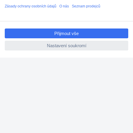
Termínované dodávky
Cenová poptávka (RFQ)
ccp.user.init.failed.titl
e
O Conradovi
ccp.user.init.failed
Nápověda
Služby
Nastavení souborů cookies
Doporučujeme