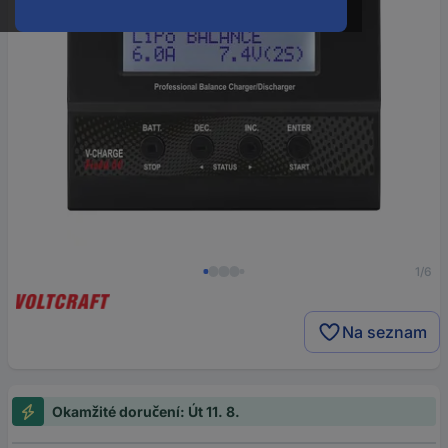
1/6
Na seznam
Okamžité doručení: Út 11. 8.