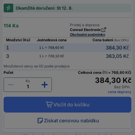
Okamžité doručení: St 12. 8.
114 Ks
Prodej a doprava:
Conrad Electronic
Obchodní podmínky
Množství (Ks)
Jednotková cena
Cena balení
(Bez DPH.)
1
384,30 Kč
1 L = 768,60 Kč
3
363,05 Kč
1 L = 726,10 Kč
Množstevní slevy se liší podle prodejce
Počet
Celková cena (1 l = 768,60 Kč)
384,30 Kč
Ks
Bez DPH.
cena dopravy
Vložit do košíku
Získat cenovou nabídku