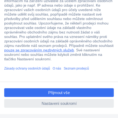
Více než 1.000.000 produktů
Doprava zdarma od 2.500 Kč s DPH
Technická podpora
Termínované dodávky
Cenová poptávka (RFQ)
ccp.user.init.failed.titl
O Conradovi
e
ccp.user.init.failed
Nápověda