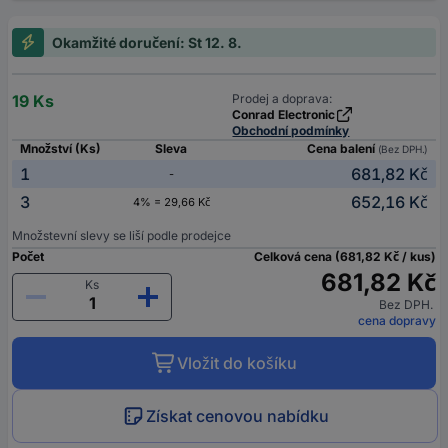
Okamžité doručení: St 12. 8.
19 Ks
Prodej a doprava:
Conrad Electronic
Obchodní podmínky
Množství (Ks)
Sleva
Cena balení
(Bez DPH.)
1
681,82 Kč
-
3
652,16 Kč
4% = 29,66 Kč
Množstevní slevy se liší podle prodejce
Počet
Celková cena (681,82 Kč / kus)
681,82 Kč
Ks
Bez DPH.
cena dopravy
Vložit do košíku
Získat cenovou nabídku