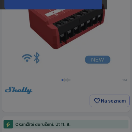
1/4
Na seznam
Okamžité doručení: Út 11. 8.