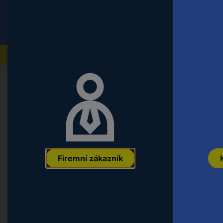
Conrad
Koncový zákazník
ceny s DPH
Naše produkty
Domů
Vybavení budov & Smart Living
Smart Livin
Shelly 1PM Mini Gen4 bezdrátový s
EAN:
3800238070809
Označení výrobce:
SHELLY_1PM_MINI GEN4
Firemní zákazník