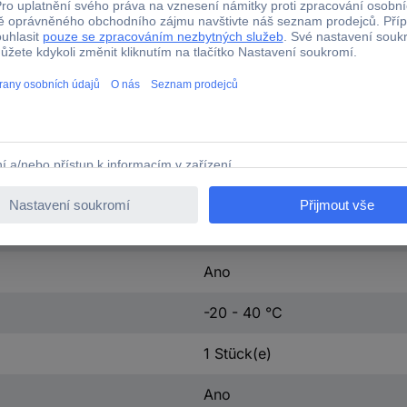
5.0
Ano
Plast
Inteligentní spínač
110-240 V
bezdrátový
Ano
-20 - 40 °C
1 Stück(e)
Ano