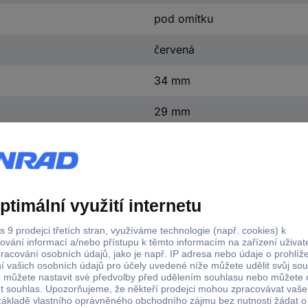
pod omítku
červená
34 mm
29 mm
16 mm
18 g
n.rel.
(š x v x h) 34 x 29 x 16 mm
nepožadovaná
s funkcí měření