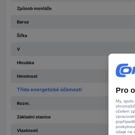
Způsob montáže
Barva
Šířka
V
Hloubka
Hmotnost
Třída energetické účinnosti
Rozm.
Základní stanice
Vlastnosti