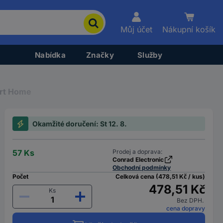
Můj účet
Nákupní košík
Nabídka
Značky
Služby
art Home
Okamžité doručení: St 12. 8.
57 Ks
Prodej a doprava:
Conrad Electronic
Obchodní podmínky
Počet
Celková cena (478,51 Kč / kus)
478,51 Kč
Ks
Bez DPH.
cena dopravy