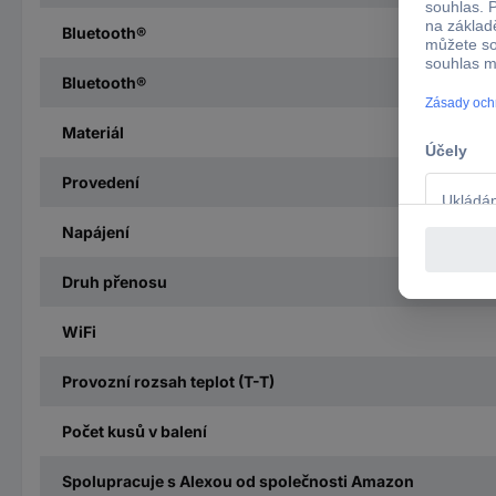
Bluetooth®
Bluetooth®
Materiál
Provedení
Napájení
Druh přenosu
WiFi
Provozní rozsah teplot (T-T)
Počet kusů v balení
Spolupracuje s Alexou od společnosti Amazon