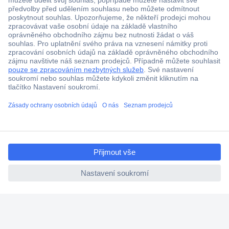
Více než 1.000.000 produktů
Doprava zdarma od 2.500 Kč s DPH
Technická podpora
Termínované dodávky
Cenová poptávka (RFQ)
O Conradovi
ccp.user.init.failed.titl
e
Nápověda
ccp.user.init.failed
Služby
Nastavení souborů cookies