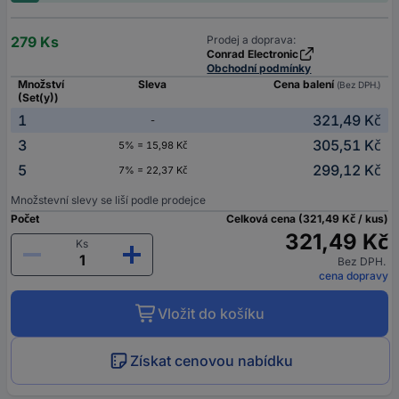
279 Ks
Prodej a doprava:
Conrad Electronic
Obchodní podmínky
Množství
Sleva
Cena balení
(Bez DPH.)
(Set(y))
1
321,49 Kč
-
3
305,51 Kč
5% = 15,98 Kč
5
299,12 Kč
7% = 22,37 Kč
Množstevní slevy se liší podle prodejce
Počet
Celková cena (321,49 Kč / kus)
321,49 Kč
Ks
Bez DPH.
cena dopravy
Vložit do košíku
Získat cenovou nabídku