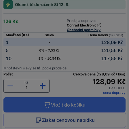
Okamžité doručení: St 12. 8.
126 Ks
Prodej a doprava:
Conrad Electronic
Obchodní podmínky
Množství (Ks)
Sleva
Cena balení
(Bez DPH.)
1
128,09 Kč
-
5
120,56 Kč
6% = 7,53 Kč
10
117,55 Kč
8% = 10,54 Kč
Množstevní slevy se liší podle prodejce
Počet
Celková cena (128,09 Kč / kus)
128,09 Kč
Ks
Bez DPH.
cena dopravy
Vložit do košíku
Získat cenovou nabídku