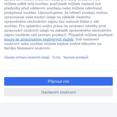
Více než 1.000.000 produktů
Doprava zdarma od 2.500 Kč s DPH
Technická podpora
Termínované dodávky
ccp.user.init.failed.titl
Cenová poptávka (RFQ)
e
ccp.user.init.failed
O Conradovi
Nápověda