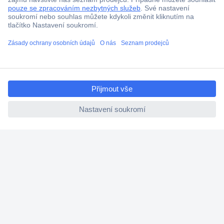
Více než 1.000.000 produktů
Doprava zdarma od 2.500 Kč s DPH
Technická podpora
ccp.user.init.failed.titl
Termínované dodávky
e
Cenová poptávka (RFQ)
ccp.user.init.failed
O Conradovi
Nápověda
Služby