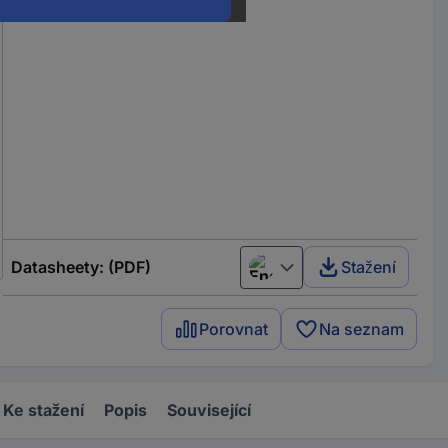
Datasheety: (PDF)
Stažení
English
Porovnat
Na seznam
Ke stažení
Popis
Související