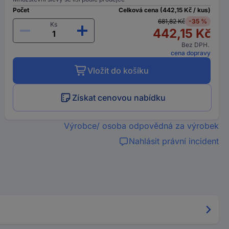
Počet
Celková cena (442,15 Kč / kus)
681,82 Kč
-35 %
Ks
442,15 Kč
Bez DPH.
cena dopravy
Vložit do košíku
Získat cenovou nabídku
Výrobce/ osoba odpovědná za výrobek
Nahlásit právní incident