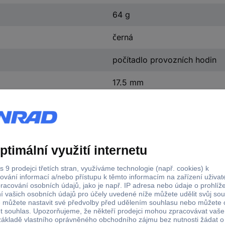
64 g
černá
počítadlo provozních hodin
17.5 mm
85 mm
61.5 mm
2.6 mm