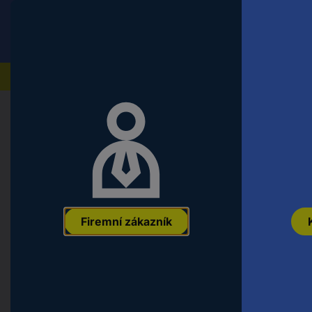
Conrad
Koncový zákazník
ceny s DPH
Naše produkty
Domů
Měřicí technika a napájení
Měřicí přístroje
Müller BW 70.18 230V 50Hz počítad
počítadlo
EAN:
4022709208347
Označení výrobce:
20834
Objednací číslo:
1
Firemní zákazník