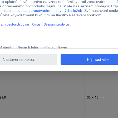
sah počítadla
Montážní rozměry
99.99
17,5 x 45 mm
99.9
17,5 x 45 mm
99.9
35 x 45 mm