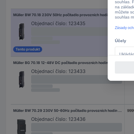
Roz
Müller BW 70.18 230V 50Hz počítadlo provozních hodin Válečkové počítadlo
999
Objednací číslo:
123435
Tento produkt
Müller BG 70.18 12-48V DC počítadlo provozních hodin Válečkové počítadlo
999
Objednací číslo:
123433
Müller BW 70.29 230V 50-60Hz počítadlo provozních hodin Válečkové počítadlo
999
Objednací číslo:
123436