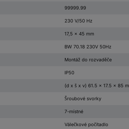
99999.99
230 V/50 Hz
17,5 x 45 mm
BW 70.18 230V 50Hz
Montáž do rozvaděče
IP50
(d x š x v) 61.5 x 17.5 x 85 
Šroubové svorky
7-místné
Válečkové počítadlo