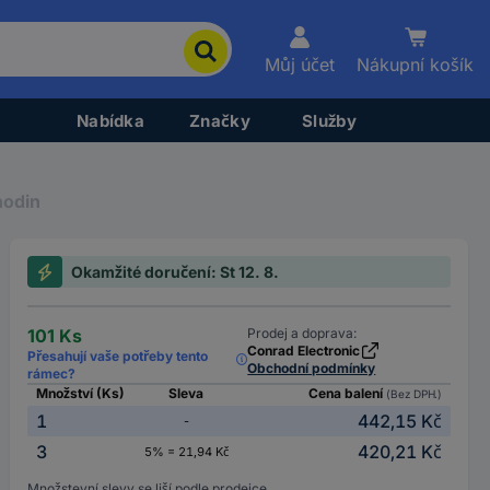
Můj účet
Nákupní košík
Nabídka
Značky
Služby
hodin
Okamžité doručení: St 12. 8.
101 Ks
Prodej a doprava:
Conrad Electronic
Přesahují vaše potřeby tento
Obchodní podmínky
rámec?
Množství (Ks)
Sleva
Cena balení
(Bez DPH.)
1
442,15 Kč
-
3
420,21 Kč
5% = 21,94 Kč
Množstevní slevy se liší podle prodejce