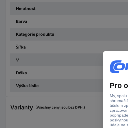
Hmotnost
Barva
Kategorie produktu
Šířka
V
Délka
Výška číslic
Varianty
(Všechny ceny jsou bez DPH.)