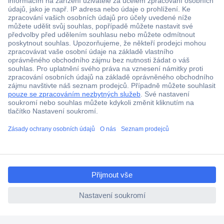
Více než 1.000.000 produktů
Doprava zdarma od 2.500 Kč s DPH
Technická podpora
Termínované dodávky
Cenová poptávka (RFQ)
ccp.user.init.failed.titl
O Conradovi
e
ccp.user.init.failed
Nápověda