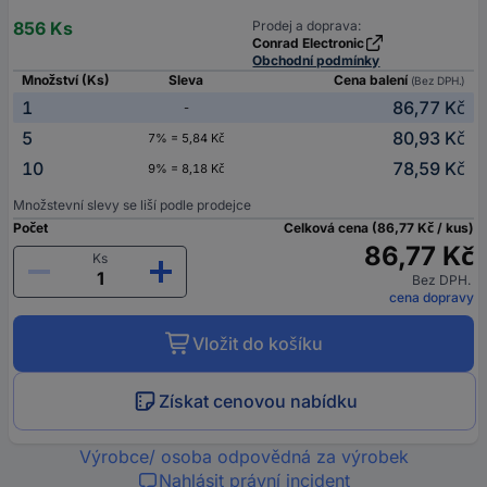
856 Ks
Prodej a doprava:
Conrad Electronic
Obchodní podmínky
Množství (Ks)
Sleva
Cena balení
(Bez DPH.)
1
86,77 Kč
-
5
80,93 Kč
7% = 5,84 Kč
10
78,59 Kč
9% = 8,18 Kč
Množstevní slevy se liší podle prodejce
Počet
Celková cena (86,77 Kč / kus)
86,77 Kč
Ks
Bez DPH.
cena dopravy
Vložit do košíku
Získat cenovou nabídku
Výrobce/ osoba odpovědná za výrobek
Nahlásit právní incident