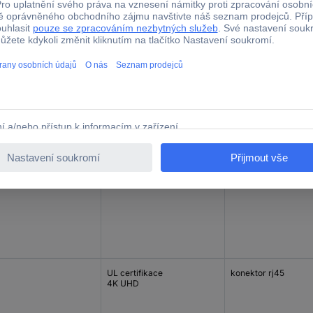
připojení
Vlastnosti kabelu
Připojení kabelu
I-A na HDMI-A
4K UHD
Zástrčka HDMI-A
UL certifikace
Zástrčka HDMI-A
I-A na HDMI-A
4K UHD
Zástrčka HDMI-A
UL certifikace
Zástrčka HDMI-A
UL certifikace
konektor rj45
4K UHD