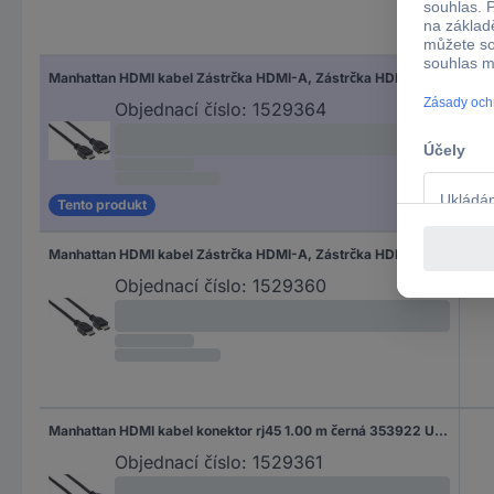
Typ 
Manhattan HDMI kabel Zástrčka HDMI-A, Zástrčka HDMI-A 5.00 m černá 353953 4K UHD, UL certifikace HDMI kabel
HDM
Objednací číslo:
1529364
Tento produkt
Manhattan HDMI kabel Zástrčka HDMI-A, Zástrčka HDMI-A 10.00 m černá 353977 4K UHD, UL certifikace HDMI kabel
HDM
Objednací číslo:
1529360
Manhattan HDMI kabel konektor rj45 1.00 m černá 353922 UL certifikace, 4K UHD HDMI kabel
Objednací číslo:
1529361