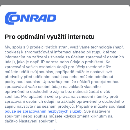
Více než 1.000.000 produktů
Doprava zdarma od 2.500 Kč s DPH
Technická podpora
Termínované dodávky
Cenová poptávka (RFQ)