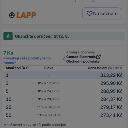
Na seznam
Okamžité doručení: St 12. 8.
7 Ks
Prodej a doprava:
Conrad Electronic
Přesahují vaše potřeby tento
Obchodní podmínky
rámec?
Množství (Ks)
Sleva
Cena balení
(Bez DPH.)
1
313,22 Kč
-
3
295,90 Kč
6% = 17,32 Kč
5
288,95 Kč
8% = 24,27 Kč
10
284,37 Kč
9% = 28,85 Kč
25
279,17 Kč
11% = 34,05 Kč
50
273,41 Kč
13% = 39,81 Kč
Množstevní slevy se liší podle prodejce