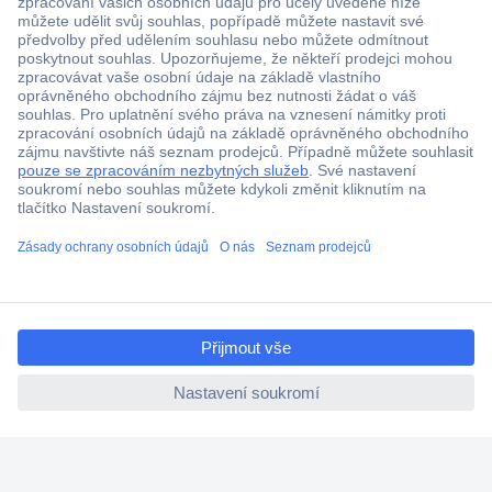
Více než 1.000.000 produktů
Doprava zdarma od 2.500 Kč s DPH
Technická podpora
Termínované dodávky
Cenová poptávka (RFQ)
ccp.user.init.failed.titl
O Conradovi
e
ccp.user.init.failed
Nápověda