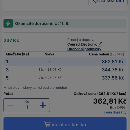
Na seznam
Okamžité doručení: Út 11. 8.
237 Ks
Prodej a doprava:
Conrad Electronic
Obchodní podmínky
Množství (Ks)
Sleva
Cena balení
(Bez DPH.)
1
362,81 Kč
-
3
344,78 Kč
5% = 18,03 Kč
5
337,56 Kč
7% = 25,25 Kč
Množstevní slevy se liší podle prodejce
Počet
Celková cena (362,81 Kč / kus)
362,81 Kč
Ks
Bez DPH.
cena dopravy
Vložit do košíku