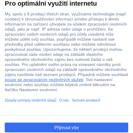
Více než 1.000.000 produktů
Doprava zdarma od 2.500 Kč s DPH
Technická podpora
Termínované dodávky
Cenová poptávka (RFQ)
ccp.user.init.failed.titl
O Conradovi
e
ccp.user.init.failed