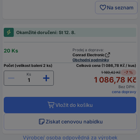
Na seznam
Okamžité doručení: St 12. 8.
20 Ks
Prodej a doprava:
Conrad Electronic
Obchodní podmínky
Počet (velikost balení 2 ks)
Celková cena (1 086,78 Kč / kus)
1 169,42 Kč
-7 %
Ks
1 086,78 Kč
Bez DPH.
cena dopravy
Vložit do košíku
Získat cenovou nabídku
Výrobce/ osoba odpovědná za výrobek