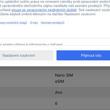
Full-HD+
50 Megapixel
12 Megapixel
5 Megapixel
12 Megapixel
8 GB
128 GB
Nano SIM
eSIM
Ano
6