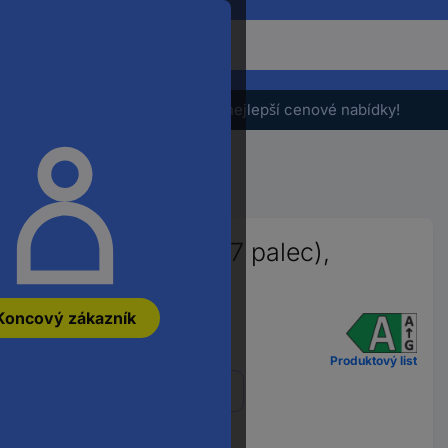
Pro
vyhledání
produktu
zadejte
Výprodej - podívejte se na nejlepší cenové nabídky!
klíčové
slovo,
objednací
číslo,
EAN
nebo
číslo
 128 GB, 17 cm (6.7 palec),
výrobce
ednací číslo:
3742438
Koncový zákazník
Produktový list
Zobrazit všech 14 variant