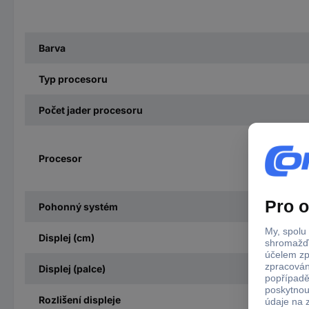
Barva
Typ procesoru
Počet jader procesoru
Procesor
Pohonný systém
Displej (cm)
Displej (palce)
Rozlišení displeje