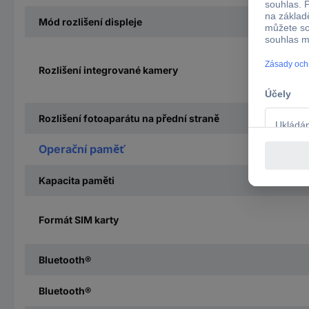
Mód rozlišení displeje
Rozlišení integrované kamery
Rozlišení fotoaparátu na přední straně
Operační paměť
Kapacita paměti
Formát SIM karty
Bluetooth®
Bluetooth®