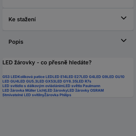
Ke stažení
Popis
LED žárovky - co přesně hledáte?
G53 LED
Kolíková patice LED
LED E14
LED E27
LED G4
LED G9
LED GU10
LED GU4
LED GU5.3
LED GX53
LED GY6.35
LED R7s
LED svítidlo s dálkovým ovládáním
LED světlo Paulmann
LED žárovka Müller Licht
LED žárovky
LED žárovky OSRAM
Stmívatelné LED svítilny
Žárovka Philips