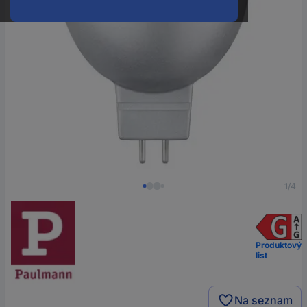
1/4
Produktový
list
Na seznam