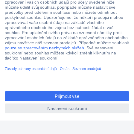
Více než 1.000.000 produktů
Doprava zdarma od 2.500 Kč s DPH
Technická podpora
Termínované dodávky
Cenová poptávka (RFQ)
ccp.user.init.failed.titl
O Conradovi
e
ccp.user.init.failed
Nápověda