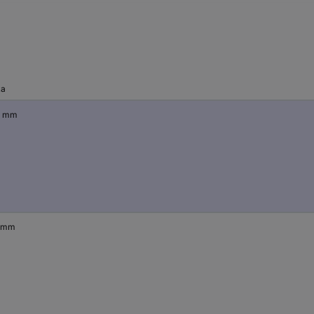
ka
0 mm
 mm