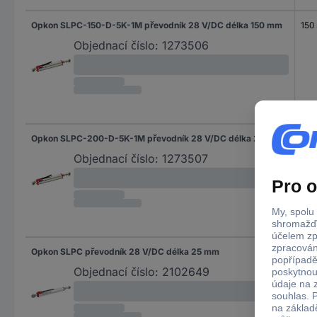
Opkon SLPC-150-D-5K-1M převodník 28 V/DC délka 150 mm
150
Objednací číslo:
1273506
Opkon SLPC-200-D-5K-1M převodník 28 V/DC délka 200 mm
20
Objednací číslo:
1273507
Opkon SLPC převodník 28 V/DC délka 25 mm
25 
Objednací číslo:
2102649