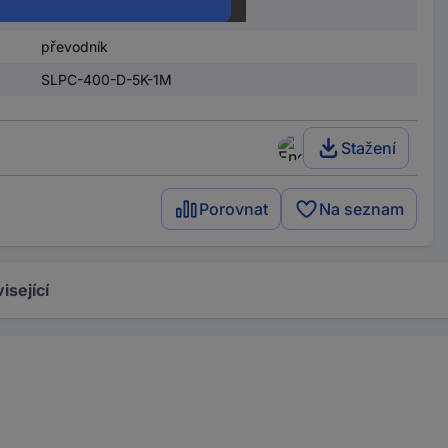
400 mm
převodník
SLPC-400-D-5K-1M
Stažení
Porovnat
Na seznam
isející