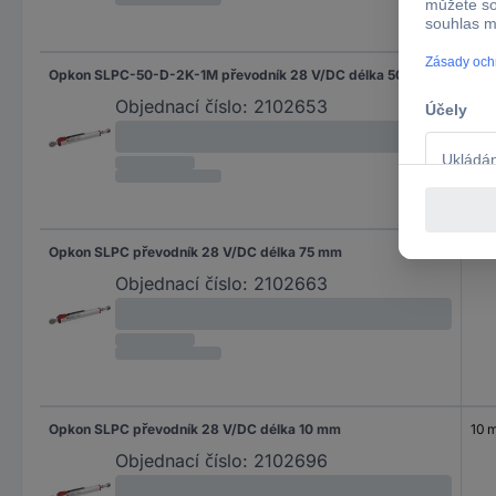
Opkon SLPC-50-D-2K-1M převodník 28 V/DC délka 50 mm
50
Objednací číslo:
2102653
Opkon SLPC převodník 28 V/DC délka 75 mm
75 
Objednací číslo:
2102663
Opkon SLPC převodník 28 V/DC délka 10 mm
10 
Objednací číslo:
2102696