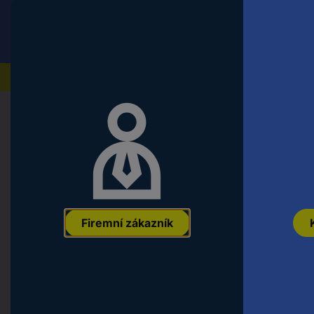
Conrad
Koncový zákazník
ceny s DPH
Naše produkty
Domů
Automatizace a pneumatická technika
Autom
Opkon SLPC-400-D-5K-1M převodn
Označení výrobce:
SLPC-400-D-5K-1M
Objednací číslo:
2985642
Firemní zákazník
Varianty
Jmenovité napětí
Rychlost (max.)