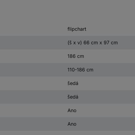
flipchart
(š x v) 66 cm x 97 cm
186 cm
110-186 cm
šedá
šedá
Ano
Ano