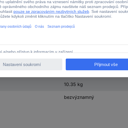
97 cm
66 cm
66 x 97 cm (B x H)
plynulé
třínohý stativ
Aluminium/Stahl
10.35 kg
bezvýznamný