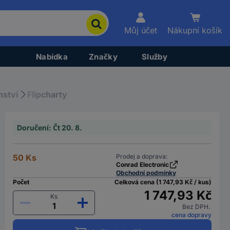
Můj účet
Nákupní košík
Nabídka
Značky
Služby
nství
Flipcharty
Doručení: Čt 20. 8.
50 Ks
Prodej a doprava:
Conrad Electronic
Obchodní podmínky
Počet
Celková cena (1 747,93 Kč / kus)
1 747,93 Kč
Ks
Bez DPH.
cena dopravy