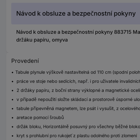
Návod k obsluze a bezpečnostní pokyny
Návod k obsluze a bezpečnostní pokyny 883715 Maul 
držáku papíru, omyva
Provedení
Tabule plynule výškově nastavitelná od 110 cm (spodní poloh
práce ve stoje nebo sedících, např. i pro uživatele invalidní
2 držáky papíru, z boční strany výklopné a magnetické oceli,
v případě nepoužití složte skládací a prostorově úsporné ulo
tabule připevněná magnetem, lze psát i vysušit, z ocelové
aretace pomocí šroubů
držák bloku, Horizontálně posuvný pro všechny běžné blok
kryt s prohlubní pro rukojeť z plastu odolného proti zlomení