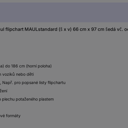
flipchart MAULstandard (š x v) 66 cm x 97 cm šedá vč. odk
a) do 186 cm (horní poloha)
ch vozíků nebo děti
 Např. pro popsané listy flipchartu
žení
ho plechu potaženého plastem
ové formáty