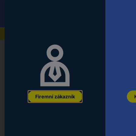
Conrad
Koncový zákazník
ceny s DPH
Naše produkty
Domů
Počítače a kancelářská technika
Kancelářské
Maul flipchart MAULstandard (š x v
poličky, vč. držáku bloku, vč. držá
EAN:
4002390052559
Označení výrobce:
6372282
Objednací číslo
Firemní zákazník