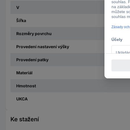
V
Šířka
Rozměry povrchu
Provedení nastavení výšky
Provedení patky
Materiál
Hmotnost
UKCA
Ke stažení