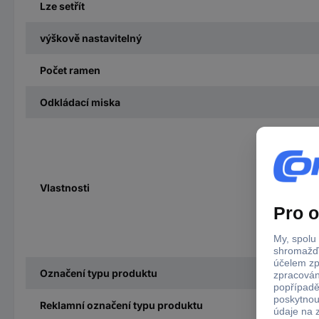
Lze setřít
výškově nastavitelný
Počet ramen
Odkládací miska
Vlastnosti
Označení typu produktu
Reklamní označení typu produktu