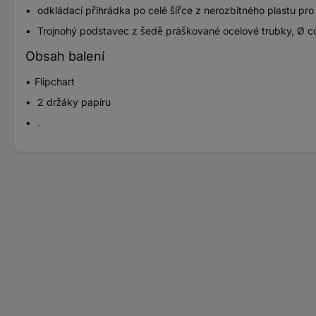
odkládací přihrádka po celé šířce z nerozbitného plastu pro p
Trojnohý podstavec z šedě práškované ocelové trubky, Ø 
Obsah balení
Flipchart
2 držáky papíru
.