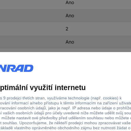
Ano
Ano
2
Ano
vč. odkládací poličky
vč. držáku bloku
vč. držáku papíru
omyvatelný
popisovatelný
magnetický
výškově nastavitelný
MAULstandard
Flipchart MAULstandard