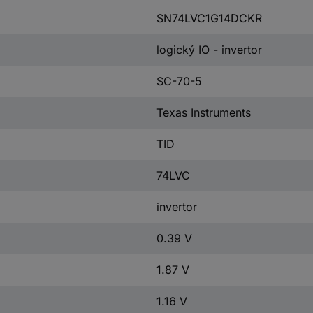
SN74LVC1G14DCKR
logický IO - invertor
SC-70-5
Texas Instruments
TID
74LVC
invertor
0.39 V
1.87 V
1.16 V