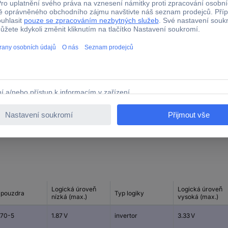
1.65 V
5.5 V
-40 °C
+85 °C
povrchová montáž
Logická úroveň
Logická úroveň
 pouzdra
Typ logiky
nízká (max.)
vysoká (max.)
70-5
1.87 V
invertor
3.33 V