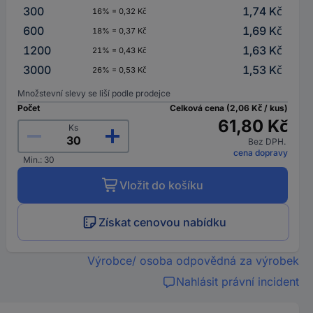
300
1,74 Kč
16% = 0,32 Kč
600
1,69 Kč
18% = 0,37 Kč
1200
1,63 Kč
21% = 0,43 Kč
3000
1,53 Kč
26% = 0,53 Kč
Množstevní slevy se liší podle prodejce
Počet
Celková cena (2,06 Kč / kus)
61,80 Kč
Ks
Bez DPH.
cena dopravy
Min.: 30
Vložit do košíku
Získat cenovou nabídku
Výrobce/ osoba odpovědná za výrobek
Nahlásit právní incident