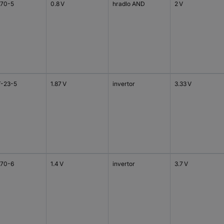
70-5
0.8 V
hradlo AND
2 V
-23-5
1.87 V
invertor
3.33 V
70-6
1.4 V
invertor
3.7 V