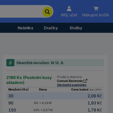
Můj účet
Nákupní košík
Nabídka
Značky
Služby
Okamžité doručení: St 12. 8.
2188 Ks (Poslední kusy
Prodej a doprava:
Conrad Electronic
skladem)
Obchodní podmínky
Množství (Ks)
Sleva
Cena balení
(Bez DPH.)
30
2,06 Kč
-
90
1,93 Kč
6% = 0,13 Kč
150
1,79 Kč
13% = 0,27 Kč