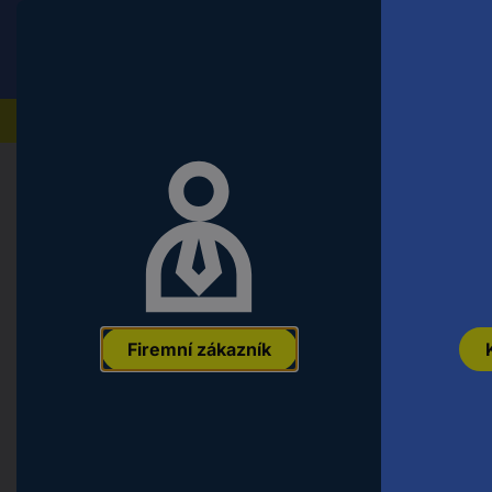
Conrad
Koncový zákazník
ceny s DPH
Naše produkty
Domů
Aktivní součástky
Polovodiče
Integrované
logický IO - invertor Texas Instru
74LVC, SC-70-5
EAN:
2050002214378
Označení výrobce:
SN74LVC1G14DCKR
Obje
Firemní zákazník
Varianty
Kategorie produktu
Typ pouzdra