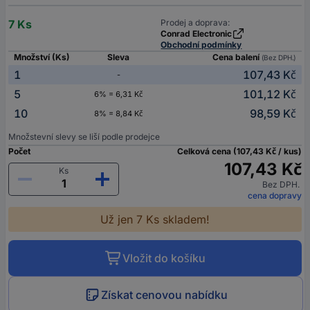
7 Ks
Prodej a doprava:
Conrad Electronic
Obchodní podmínky
Množství (Ks)
Sleva
Cena balení
(Bez DPH.)
1
107,43 Kč
-
5
101,12 Kč
6% = 6,31 Kč
10
98,59 Kč
8% = 8,84 Kč
Množstevní slevy se liší podle prodejce
Počet
Celková cena (107,43 Kč / kus)
107,43 Kč
Ks
Bez DPH.
cena dopravy
Už jen 7 Ks skladem!
Vložit do košíku
Získat cenovou nabídku