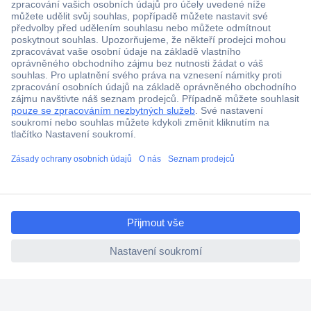
Více než 1.000.000 produktů
Doprava zdarma od 2.500 Kč s DPH
Technická podpora
Termínované dodávky
ccp.user.init.failed.titl
Cenová poptávka (RFQ)
e
ccp.user.init.failed
O Conradovi
Nápověda