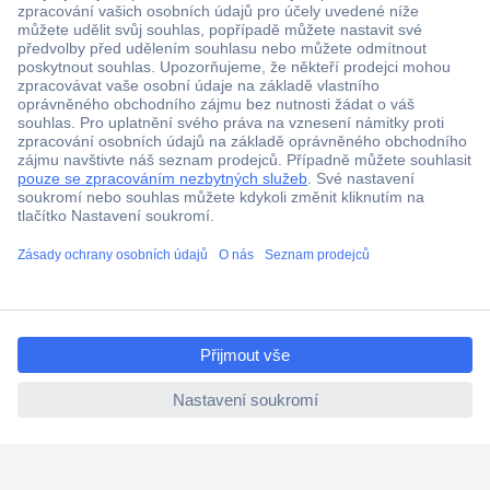
Více než 1.000.000 produktů
Doprava zdarma od 2.500 Kč s DPH
Technická podpora
Termínované dodávky
Cenová poptávka (RFQ)
ccp.user.init.failed.titl
O Conradovi
e
ccp.user.init.failed
Nápověda