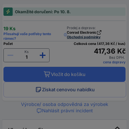
Okamžité doručení: Po 10. 8.
19 Ks
Prodej a doprava:
Conrad Electronic
Přesahují vaše potřeby tento
Obchodní podmínky
rámec?
Počet
Celková cena (417,36 Kč / kus)
417,36 Kč
Ks
Bez DPH.
cena dopravy
Vložit do košíku
Získat cenovou nabídku
Výrobce/ osoba odpovědná za výrobek
Nahlásit právní incident