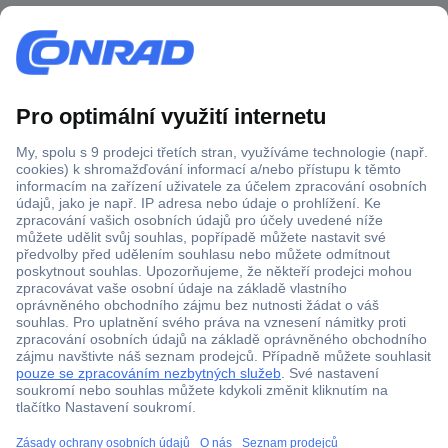
Více než 1.000.000 produktů
Doprava zdarma od 2.500 Kč s DPH
Technická podpora
Termínované dodávky
Cenová poptávka (RFQ)