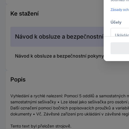
Ke stažení
Návod k obsluze a bezpečnostní pokyny
Návod k obsluze a bezpečnostní pokyny 2793448 D
Popis
Vyhledání a rychlé nalezení: Pomocí 5 oddílů a samostatných 
samostatnými sešívačky • Lze ideal jako sešívačka pro osobní p
Další označení pomocí bočních popisovacích proužků a variabi
dokumenty • Vč. Závěsné zařízení pro ukládání v závěsné regi
Tento text byl přeložen strojově.