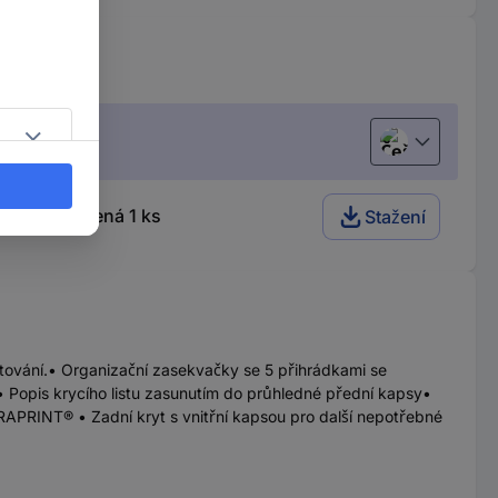
Čeština
ení:5 červená 1 ks
Stažení
tování.• Organizační zasekvačky se 5 přihrádkami se
s• Popis krycího listu zasunutím do průhledné přední kapsy•
RAPRINT® • Zadní kryt s vnitřní kapsou pro další nepotřebné