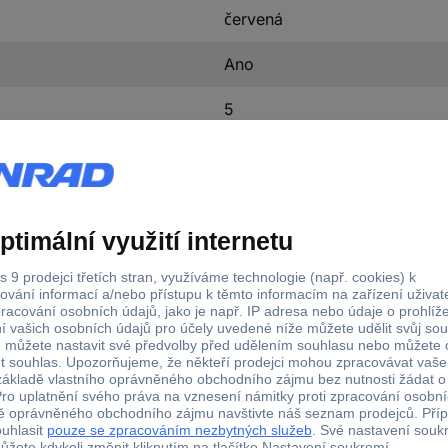
červená
Ano
5
Ano
kov
plast
1 kus/balení
255403
Ano
Ano