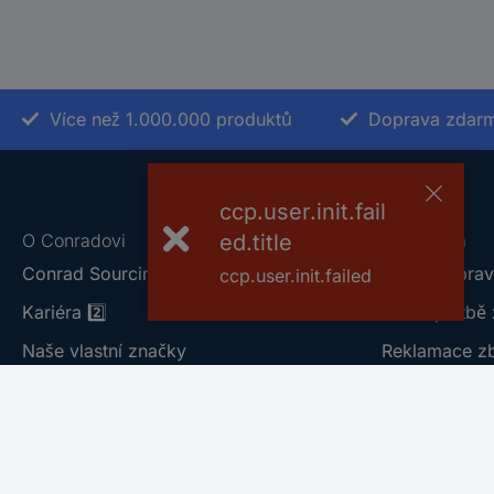
Více než 1.000.000 produktů
Doprava zdarm
ccp.user.init.fail
O Conradovi
Nápověda
ed.title
Conrad Sourcing Platform
Vše o doprav
ccp.user.init.failed
Kariéra
2️⃣
Vše o platbě 
Naše vlastní značky
Reklamace z
Vulnerability Disclosure Program
Vrácení zbož
Hodnocení obchodu
Obchodní po
Marketplace
Centrum dok