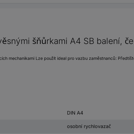
snými šňůrkami A4 SB balení, čer
ch mechanikami Lze použít ideal pro vazbu zaměstnanců: Předtištěné
DIN A4
osobní rychlovazač