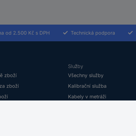
a od 2.500 Kč s DPH
Technická podpora
Služby
ě zboží
Všechny služby
za zboží
Kalibrační služba
boží
Kabely v metráži
í
Plakáty do škol
dmínky
Poptávkový formulář
umentace
E-Procurement