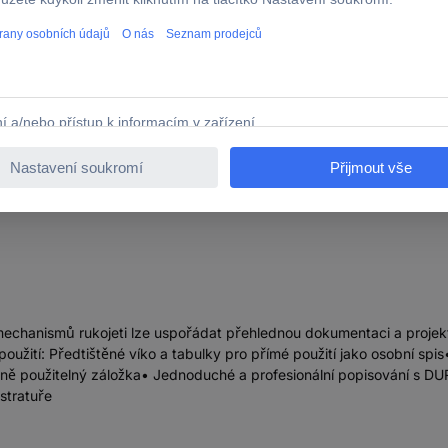
urable osobní rychlovazač 255403 255403 Počet pododděl
mechanismů rukojeti lze uspořádat přehlednou dokumentaci a projek
oužití: Předtištěné víko a tabulky pro přímé použití jako osobní spi
lně použitelný záložka• Jednoduché a profesionální popisování s DU
stratuře