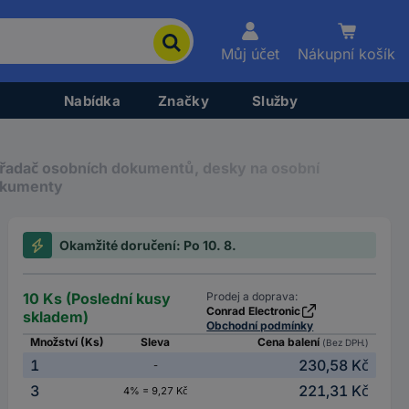
Můj účet
Nákupní košík
Nabídka
Značky
Služby
řadač osobních dokumentů, desky na osobní
kumenty
Okamžité doručení: Po 10. 8.
10 Ks (Poslední kusy
Prodej a doprava:
Conrad Electronic
skladem)
Obchodní podmínky
Množství (Ks)
Sleva
Cena balení
(Bez DPH.)
1
230,58 Kč
-
3
221,31 Kč
4% = 9,27 Kč