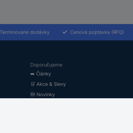
Termínované dodávky
Cenová poptávka (RFQ)
Doporučujeme
➡️
Články
🛒
Akce & Slevy
🆕
Novinky
Kategorie značek A-Z
Produktové kategorie A-Z
Archiv katalogů