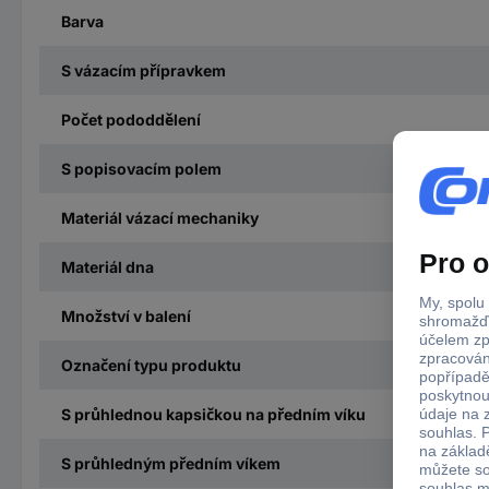
Barva
S vázacím přípravkem
Počet pododdělení
S popisovacím polem
Materiál vázací mechaniky
Materiál dna
Množství v balení
Označení typu produktu
S průhlednou kapsičkou na předním víku
S průhledným předním víkem