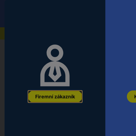
Conrad
Koncový zákazník
ceny s DPH
Naše produkty
Počítače a kancelářská
Kancelářské
Domů
technika
potřeby
Durable osobní rychlovazač 25540
červená 1 ks
Firemní zákazník
EAN:
4005546733371
Označení výrobce:
255403
Objednací číslo: