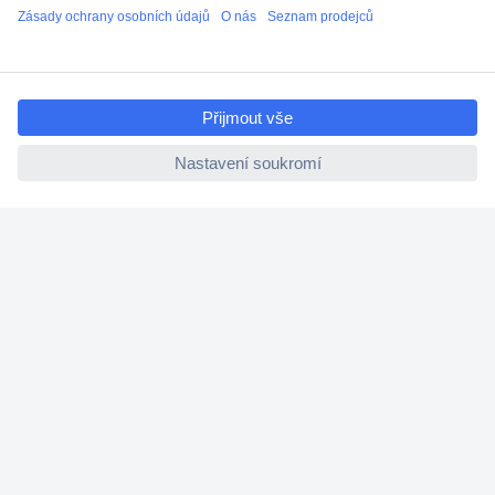
Doprava zdarma od 2.500 Kč s DPH
Technická podpora
ccp.user.init.failed.titl
Termínované dodávky
e
Cenová poptávka (RFQ)
ccp.user.init.failed
O Conradovi
Nápověda
Služby
Nastavení souborů cookies