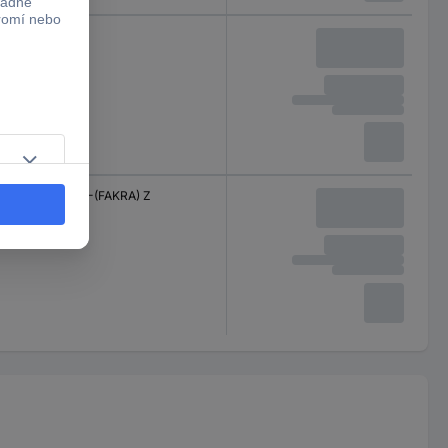
DIN 150 Ω
Zástrčka SMBA-(FAKRA) Z
ISO 50 Ohm