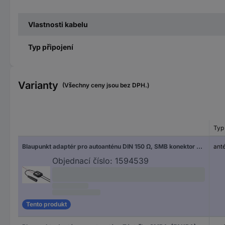
Vlastnosti kabelu
Typ připojení
Varianty
(Všechny ceny jsou bez DPH.)
Typ 
Blaupunkt adaptér pro autoanténu DIN 150 Ω, SMB konektor Aktivní se zesílením signálu 2006017472609
ant
Objednací číslo:
1594539
Tento produkt