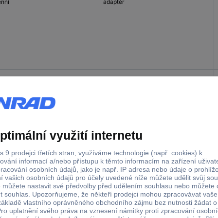
énní
adaptér