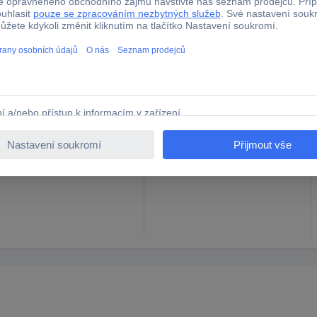
ektor DIN
adaptér