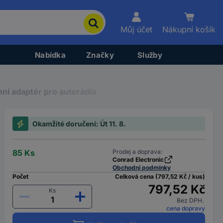
Můj účet
Nákupní košík
Nabídka
Značky
Služby
ní adaptér pro autorádia
Okamžité doručení: Út 11. 8.
85 Ks
Prodej a doprava:
Conrad Electronic
Obchodní podmínky
Počet
Celková cena (797,52 Kč / kus)
797,52 Kč
Ks
Bez DPH.
cena dopravy