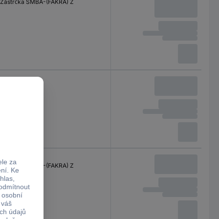
Zástrčka SMBA-(FAKRA) Z
ISO 50 Ohm
Zásuvka SMB
DIN 150 Ω
Zástrčka SMBA-(FAKRA) Z