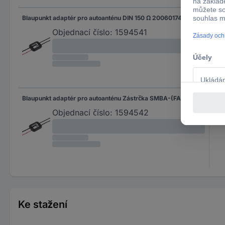
Blaupunkt adaptér pro autoanténu DIN 150 Ω 2006017472409
kon
Objednací číslo:
1594541
Blaupunkt adaptér pro autoanténu Zástrčka SMBA-(FAKRA) Z, ISO 50 Ohm 2006017472408
Objednací číslo:
1594542
Ke stažení