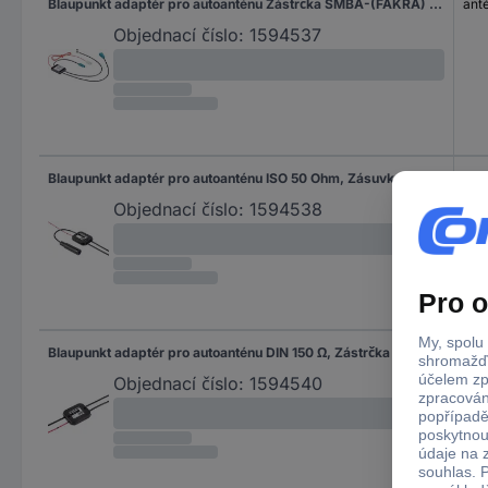
Blaupunkt adaptér pro autoanténu Zástrčka SMBA-(FAKRA) Z Aktivní se zesílením signálu 2006017472611
ant
Objednací číslo:
1594537
Blaupunkt adaptér pro autoanténu ISO 50 Ohm, Zásuvka SMB 2006017472610
Objednací číslo:
1594538
Blaupunkt adaptér pro autoanténu DIN 150 Ω, Zástrčka SMBA-(FAKRA) Z 2006017472410
Objednací číslo:
1594540