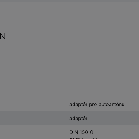
IN
adaptér pro autoanténu
adaptér
DIN 150 Ω