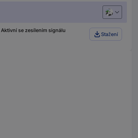
Čeština
ktivní se zesílením signálu
Stažení