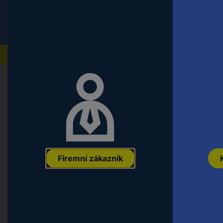
Conrad
Koncový zákazník
ceny s DPH
Naše produkty
Domů
Auto, volný čas a domácnost
Auto a cyklisti
Blaupunkt adaptér pro autoanténu 
zesílením signálu 2006017472609
EAN:
4260499850548
Označení výrobce:
2006017472609
Objedna
Firemní zákazník