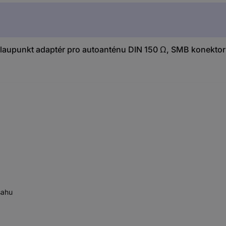
upunkt adaptér pro autoanténu DIN 150 Ω, SMB konektor A
sahu