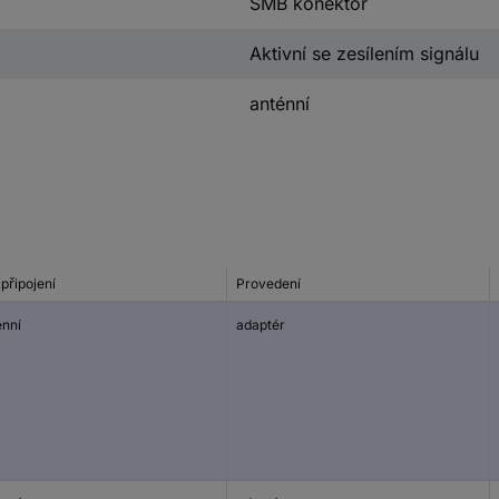
SMB konektor
Aktivní se zesílením signálu
anténní
připojení
Provedení
énní
adaptér