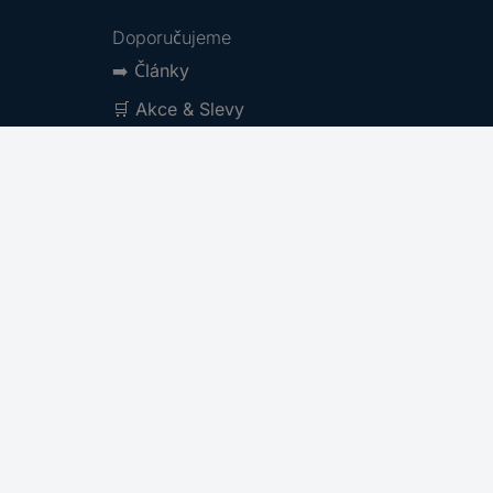
Doporučujeme
➡️
Články
🛒
Akce & Slevy
🆕
Novinky
Kategorie značek A-Z
Produktové kategorie A-Z
Archiv katalogů
Newsletter
gistrace