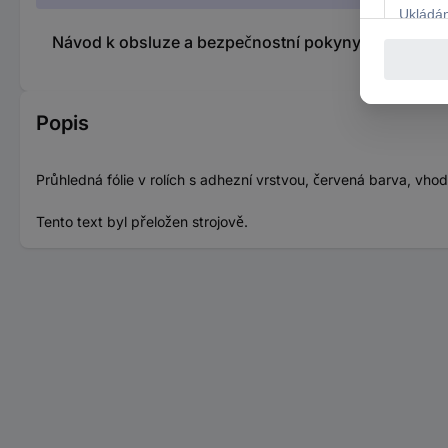
Návod k obsluze a bezpečnostní pokyny 2997600 Ant
Popis
Průhledná fólie v rolích s adhezní vrstvou, červená barva, vhod
Tento text byl přeložen strojově.