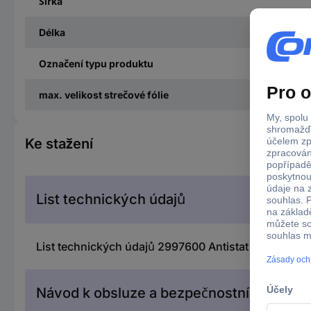
Šířka
Délka
Označení typu produktu
max. velikost strečové fólie
Ke stažení
List technických údajů
List technických údajů 2997600 Antistat ESD strečov
Návod k obsluze a bezpečnostní pokyny