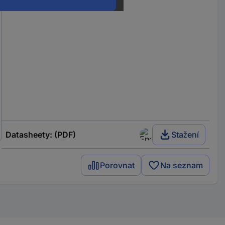
Datasheety: (PDF)
Stažení
Porovnat
Na seznam