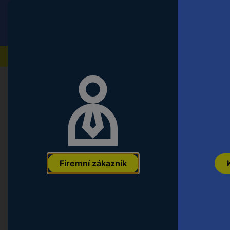
Conrad
Koncový zákazník
ceny s DPH
Naše produkty
Domů
Počítače a kancelářská technika
Kancelářské
Antistat ESD strečová fólie fólie (
EAN:
2050009634254
Označení výrobce:
019-0003
Objednací čísl
Firemní zákazník