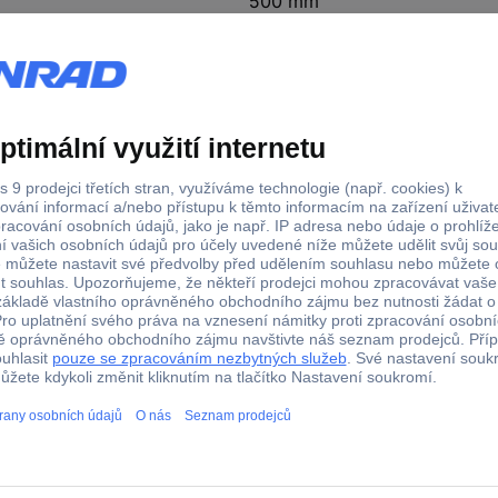
500 mm
300 m
Stretchfolie
500 mm
á fólie fólie (d x š) 300 m x 500 mm růžová 300 m