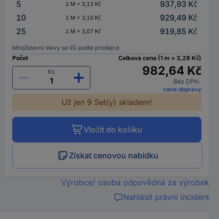
5
937,93 Kč
1 M = 3,13 Kč
10
929,49 Kč
1 M = 3,10 Kč
25
919,85 Kč
1 M = 3,07 Kč
Množstevní slevy se liší podle prodejce
Počet
Celková cena (1 m = 3,28 Kč)
982,64 Kč
Ks
Bez DPH.
cena dopravy
Už jen 9 Set(y) skladem!
Vložit do košíku
Získat cenovou nabídku
Výrobce/ osoba odpovědná za výrobek
Nahlásit právní incident