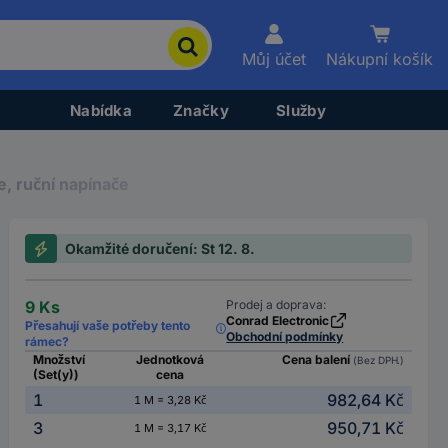
Můj účet
Nákupní košík
Nabídka
Značky
Služby
ie, ruční napínače
Okamžité doručení: St 12. 8.
9 Ks
Prodej a doprava:
Conrad Electronic
Přesahují vaše potřeby tento
Obchodní podmínky
rámec?
Množství
Jednotková
Cena balení
(Bez DPH.)
(Set(y))
cena
1
982,64 Kč
1 M = 3,28 Kč
3
950,71 Kč
1 M = 3,17 Kč