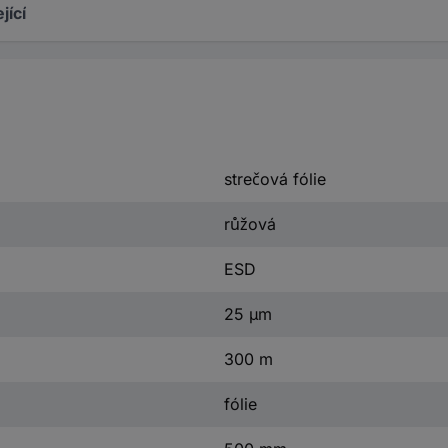
jící
strečová fólie
růžová
ESD
25 µm
300 m
fólie