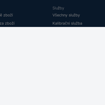
Služby
ě zboží
Všechny služby
za zboží
Kalibrační služba
boží
Kabely v metráži
í
Plakáty do škol
dmínky
Poptávkový formulář
umentace
E-Procurement
 smlouvy
Nastavení souborů cookies
Re