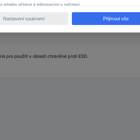
istat ESD strečová fólie fólie (d x š) 300 m x 500 mm růž
ná pro použití v oblasti chráněné proti ESD.