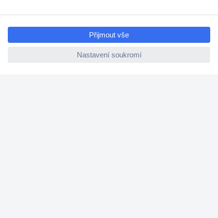
Cenová poptávka (RFQ)
ccp.user.init.failed.titl
e
O Conradovi
ccp.user.init.failed
Nápověda
Služby
Nastavení souborů cookies
Doporučujeme