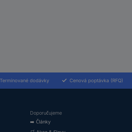
Termínované dodávky
Cenová poptávka (RFQ)
Doporučujeme
➡️
Články
🛒
Akce & Slevy