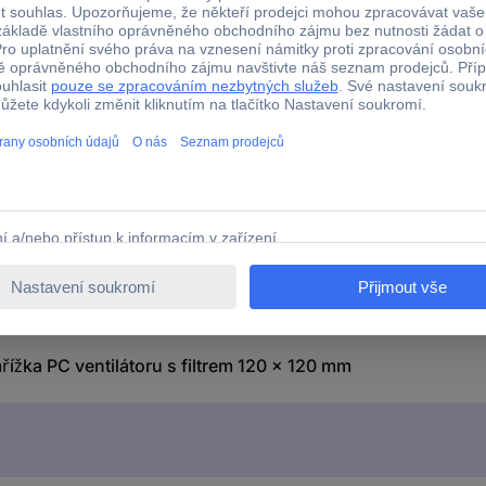
žka PC ventilátoru s filtrem 120 x 120 mm