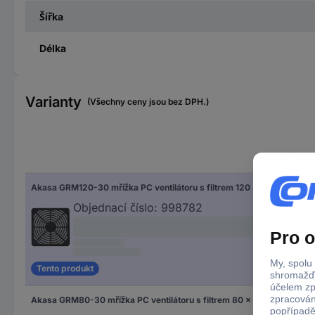
Šířka
Délka
Varianty
(Všechny ceny jsou bez DPH.)
Vho
Akasa GRM120-30 mřížka PC ventilátoru s filtrem 120 x 120 mm
120
Objednací číslo:
998782
Tento produkt
Akasa GRM80-30 mřížka PC ventilátoru s filtrem 80 x 80 mm
80 