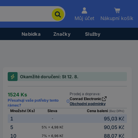
Můj účet
Nákupní košík
Nabídka
Značky
Služby
Okamžité doručení: St 12. 8.
1524 Ks
Prodej a doprava:
Conrad Electronic
Přesahují vaše potřeby tento
Obchodní podmínky
rámec?
Množství (Ks)
Sleva
Cena balení
(Bez DPH.)
1
95,03 Kč
-
5
90,05 Kč
5% = 4,98 Kč
10
88,07 Kč
7% = 6,96 Kč