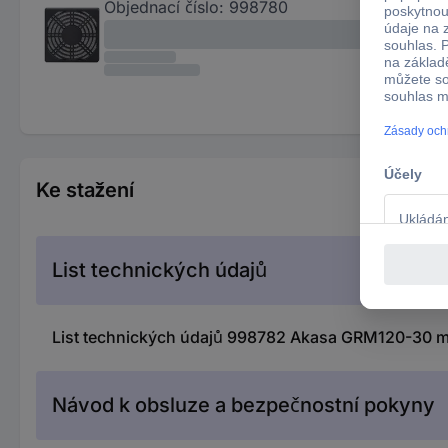
Objednací číslo:
998780
Ke stažení
List technických údajů
List technických údajů 998782 Akasa GRM120-30 mří
Návod k obsluze a bezpečnostní pokyny