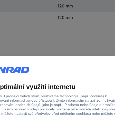
120 mm
120 mm
dný pro
 x 120 mm
x 80 mm