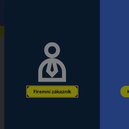
Conrad
Koncový zákazník
ceny s DPH
Naše produkty
Domů
Počítače a kancelářská technika
PC kompone
Akasa GRM120-30 mřížka PC ventilá
EAN:
4710614521315
Označení výrobce:
GRM120-30
Objednací čísl
Firemní zákazník