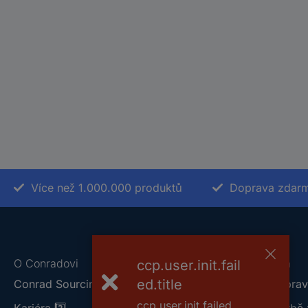
Více než 1.000.000 produktů
Doprava zdarm
O Conradovi
Nápověda
ccp.user.init.fail
ed.title
Conrad Sourcing Platform
Vše o doprav
ccp.user.init.failed
Kariéra
2️⃣
Vše o platbě 