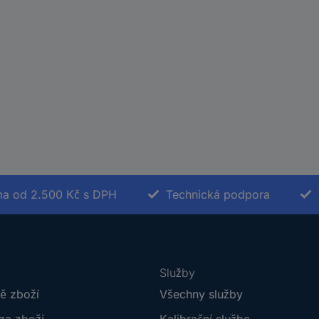
a od 2.500 Kč s DPH
Technická podpora
Služby
ě zboží
Všechny služby
za zboží
Kalibrační služba