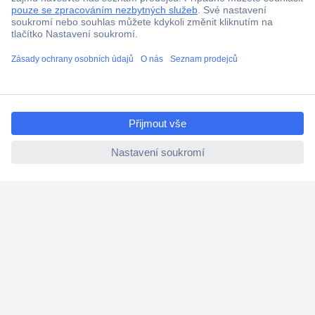
Více než 1.000.000 produktů
Doprava zdarma od 2.500 Kč s DPH
Technická podpora
ccp.user.init.failed.titl
Termínované dodávky
e
Cenová poptávka (RFQ)
ccp.user.init.failed
O Conradovi
Nápověda
Služby