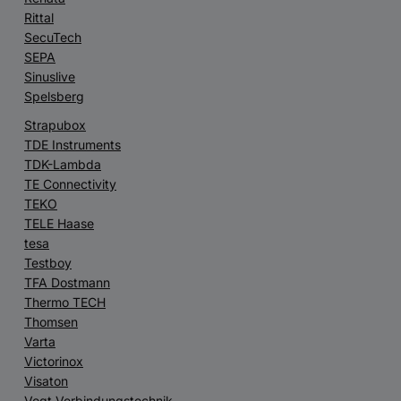
Rittal
SecuTech
SEPA
Sinuslive
Spelsberg
Strapubox
TDE Instruments
TDK-Lambda
TE Connectivity
TEKO
TELE Haase
tesa
Testboy
TFA Dostmann
Thermo TECH
Thomsen
Varta
Victorinox
Visaton
Vogt Verbindungstechnik