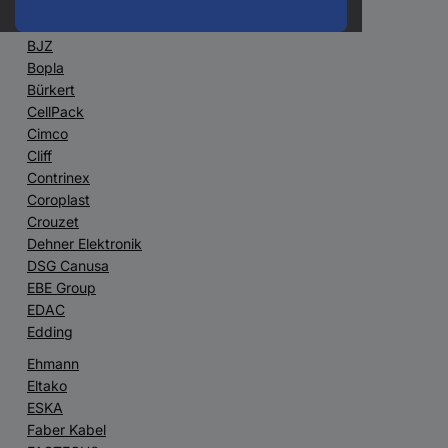
Belden
Bernstein
BJZ
Bopla
Bürkert
CellPack
Cimco
Cliff
Contrinex
Coroplast
Crouzet
Dehner Elektronik
DSG Canusa
EBE Group
EDAC
Edding
Ehmann
Eltako
ESKA
Faber Kabel