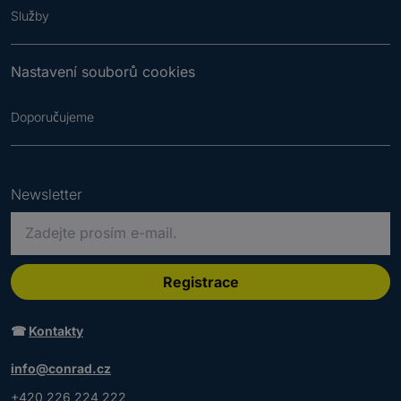
Služby
Nastavení souborů cookies
Doporučujeme
Newsletter
P
r
o
s
Registrace
í
m
☎
Kontakty
z
a
info@conrad.cz
d
+420 226 224 222
e