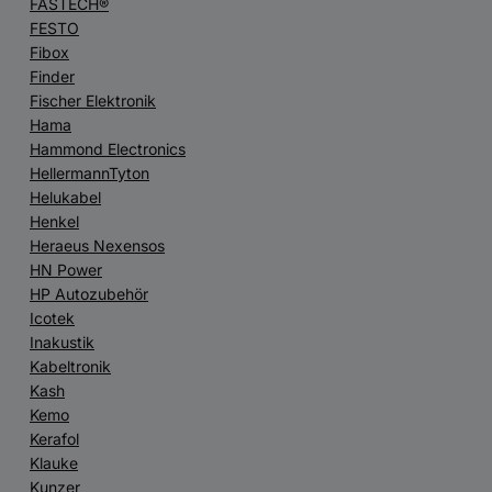
FASTECH®
FESTO
Fibox
Finder
Fischer Elektronik
Hama
Hammond Electronics
HellermannTyton
Helukabel
Henkel
Heraeus Nexensos
HN Power
HP Autozubehör
Icotek
Inakustik
Kabeltronik
Kash
Kemo
Kerafol
Klauke
Kunzer