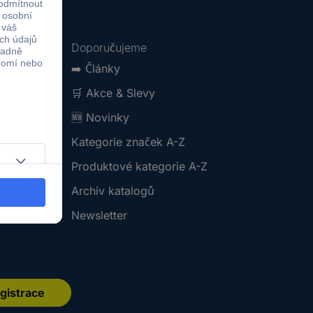
Doporučujeme
➡️
Články
🛒
Akce & Slevy
🆕
Novinky
Kategorie značek A-Z
Produktové kategorie A-Z
Archiv katalogů
Newsletter
gistrace