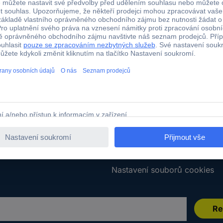
Služby
ě zboží
Všechny služby
za zboží
Kalibrační služba
boží
Kabely v metráži
í
Plakáty do škol
dmínky
Poptávkový formulář
umentace
E-Procurement
 smlouvy
Nastavení souborů cookies
Re