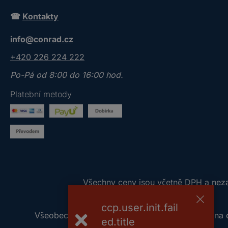
o
☎
Kontakty
s
í
info@conrad.cz
m
z
+420 226 224 222
a
Po-Pá od 8:00 do 16:00 hod.
d
e
Platební metody
j
t
e
p
l
a
V
Všechny ceny jsou včetně DPH a nezah
t
š
n
ccp.user.init.fail
e
o
Všeobecné obchodní podmínky
Ochrana 
c
ed.title
u