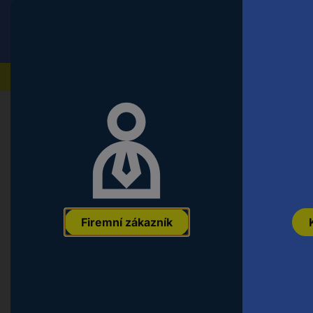
Conrad
Koncový zákazník
ceny s DPH
Naše produkty
Chyba 404 - Stránka nen
Firemní zákazník