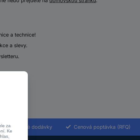
vně nebo přejděte na
domovskou stránku
.
nice a technice!
kce a slevy.
sletteru.
Termínované dodávky
Cenová poptávka (RFQ)