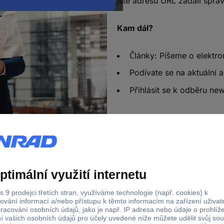
jste adresu URL zadali sprá
Kam dál?
Články: Píšeme o elektro
Podívate se na aktuální a
Přihlásit se k odběru new
a od 2.500 Kč s DPH
Technická podpora