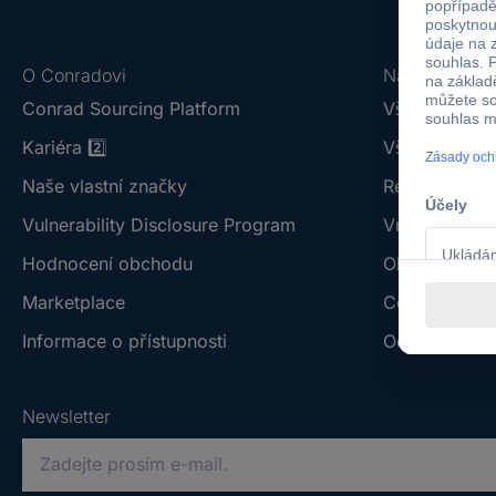
O Conradovi
Nápověda
Conrad Sourcing Platform
Vše o doprav
Kariéra
2️⃣
Vše o platbě 
Naše vlastní značky
Reklamace z
Vulnerability Disclosure Program
Vrácení zbož
Hodnocení obchodu
Obchodní po
Marketplace
Centrum dok
Informace o přístupnosti
Odstoupit od
Newsletter
P
r