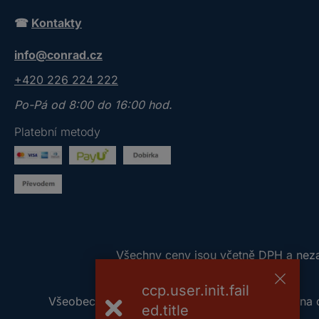
o
☎
Kontakty
s
í
info@conrad.cz
m
z
+420 226 224 222
a
Po-Pá od 8:00 do 16:00 hod.
d
e
Platební metody
j
t
e
p
l
a
V
Všechny ceny jsou včetně DPH a nezah
t
š
n
ccp.user.init.fail
e
o
Všeobecné obchodní podmínky
Ochrana 
c
ed.title
u