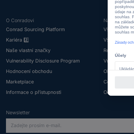
O Conradovi
Nápověda
Conrad Sourcing Platform
Vše o doprav
Kariéra
2️⃣
Vše o platbě 
Naše vlastní značky
Reklamace z
Vulnerability Disclosure Program
Vrácení zbož
Hodnocení obchodu
Obchodní po
Marketplace
Centrum dok
Informace o přístupnosti
Odstoupit od
Newsletter
P
r