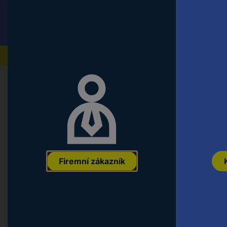
Conrad
Koncový zákazník
ceny s DPH
Naše produkty
Chyba 404 - Stránka nen
Firemní zákazník