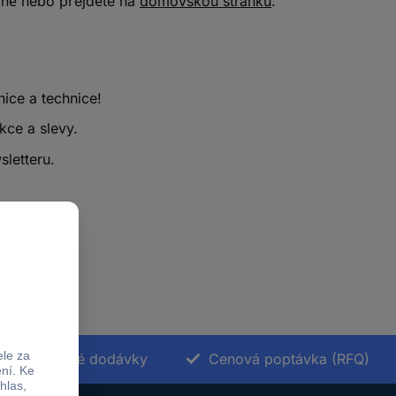
vně nebo přejděte na
domovskou stránku
.
nice a technice!
kce a slevy.
sletteru.
Termínované dodávky
Cenová poptávka (RFQ)