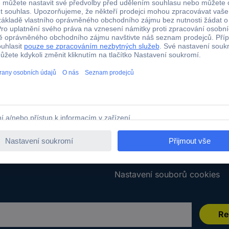
Služby
ě zboží
Všechny služby
za zboží
Kalibrační služba
boží
Kabely v metráži
í
Plakáty do škol
dmínky
Poptávkový formulář
umentace
E-Procurement
 smlouvy
Nastavení souborů cookies
Re