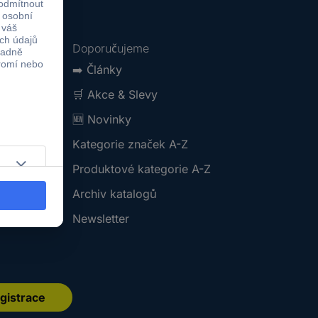
Doporučujeme
➡️
Články
🛒
Akce & Slevy
🆕
Novinky
Kategorie značek A-Z
Produktové kategorie A-Z
Archiv katalogů
Newsletter
gistrace