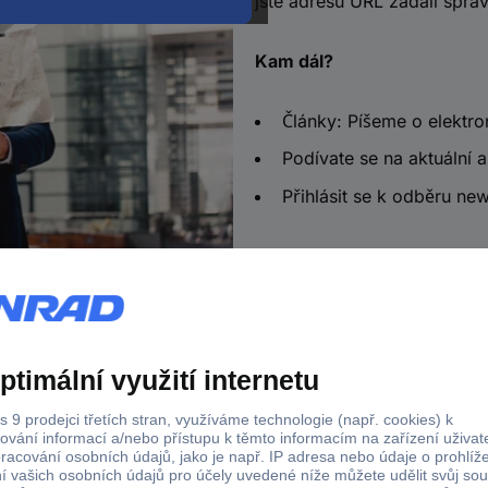
jste adresu URL zadali sprá
Kam dál?
Články: Píšeme o elektro
Podívate se na aktuální a
Přihlásit se k odběru new
a od 2.500 Kč s DPH
Technická podpora