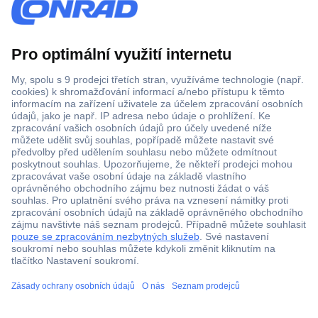
j
Po-Pá od 8:00 do 16:00 hod.
t
Platební metody
e
p
l
a
t
n
o
Přidejte se k nám na sociálních sítích
u
e
-
m
V
Všechny ceny jsou včetně DPH a nezahrnují náklady na
a
š
dopravu. Přeškrtnutá cena je vždy nejnižší nabídková cena 30
i
e
dní před slevou.
l
c
o
h
Všeobecné obchodní podmínky
v
n
o
Ochrana osobních údajů
y
u
c
Zásady používání souborů cookies
a