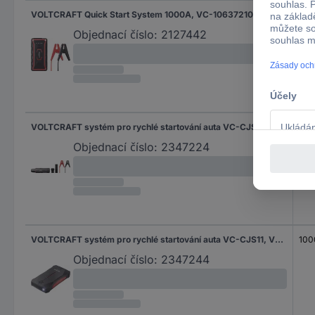
VOLTCRAFT Quick Start System 1000A, VC-10637210 systém pro rychlé startování auta
130
Objednací číslo:
2127442
VOLTCRAFT systém pro rychlé startování auta VC-CJS61 VC-11736120
100
Objednací číslo:
2347224
VOLTCRAFT systém pro rychlé startování auta VC-CJS11, VC-11736220
100
Objednací číslo:
2347244