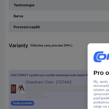
Technologie
Barva
Provozní napětí
Varianty
(Všechny ceny jsou bez DPH.)
Kap
VOLTCRAFT systém pro rychlé startování auta Quick Start System 600A, VC-10637215
720
Objednací číslo:
2127443
Tento produkt