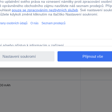
00 mAh
635 g
00 mAh
759 g
00 mAh