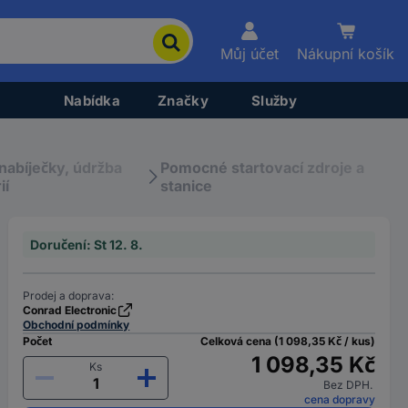
Můj účet
Nákupní košík
Nabídka
Značky
Služby
nabíječky, údržba
Pomocné startovací zdroje a
ií
stanice
Doručení: St 12. 8.
Prodej a doprava:
Conrad Electronic
Obchodní podmínky
Počet
Celková cena (1 098,35 Kč / kus)
1 098,35 Kč
Ks
Bez DPH.
cena dopravy