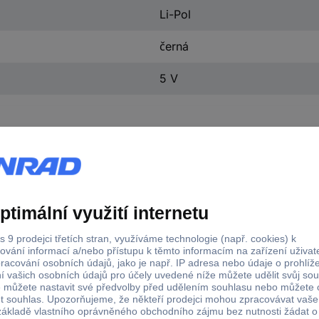
Li-Pol
černá
5 V
acita (mAh, Ah)
Hmotnost
0 mAh
320 g