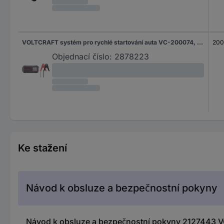
VOLTCRAFT systém pro rychlé startování auta VC-200074, VC-14391115, max. startovací proud 1000 A, 2x USB konektor, elektronická ochrana
200
Objednací číslo:
2878223
Ke stažení
Návod k obsluze a bezpečnostní pokyny
Návod k obsluze a bezpečnostní pokyny 2127443 VO