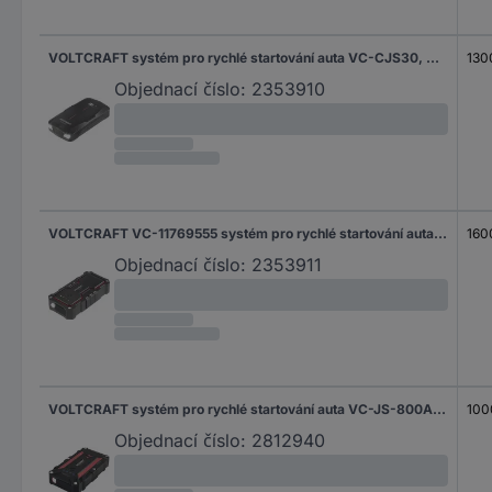
VOLTCRAFT systém pro rychlé startování auta VC-CJS30, VC-11769550
130
Objednací číslo:
2353910
VOLTCRAFT VC-11769555 systém pro rychlé startování auta VC-CJS10
160
Objednací číslo:
2353911
VOLTCRAFT systém pro rychlé startování auta VC-JS-800A-WP, VC-14064700, max. startovací proud 400 A, 2x USB konektor
100
Objednací číslo:
2812940