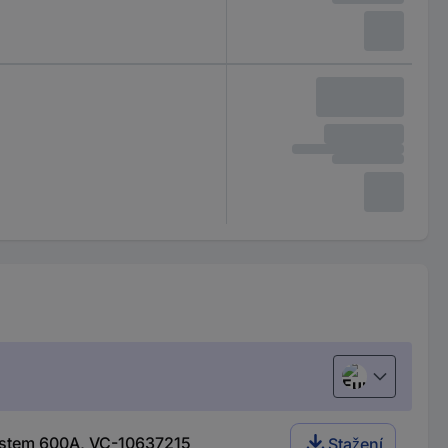
European uni
System 600A, VC-10637215
Stažení