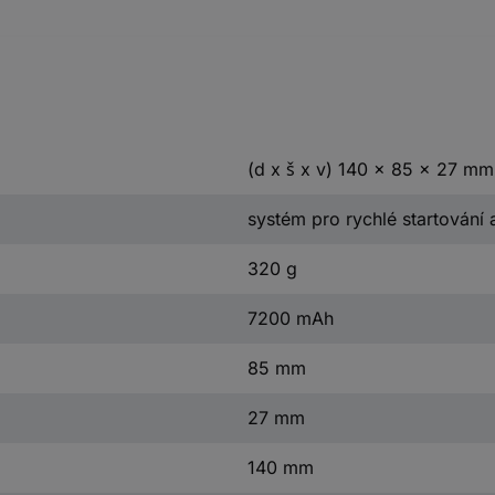
(d x š x v) 140 x 85 x 27 mm
systém pro rychlé startování 
320 g
7200 mAh
85 mm
27 mm
140 mm