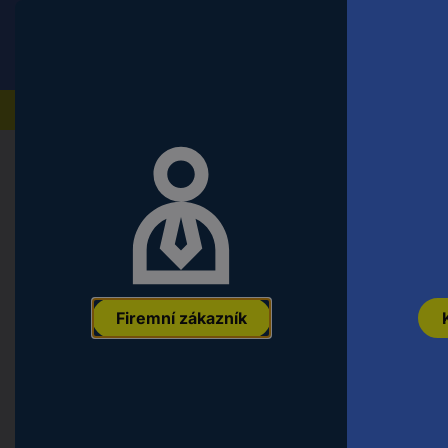
Conrad
Koncový zákazník
ceny s DPH
Naše produkty
Auto, volný čas a
Auto a
Au
Domů
domácnost
cyklistika
v
VOLTCRAFT systém pro rychlé start
600A, VC-10637215
Firemní zákazník
EAN:
4053199972296
Označení výrobce:
VC-10637215
Objednací č