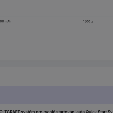
00 mAh
1500 g
LTCRAFT systém pro rychlé startování auta Quick Start 