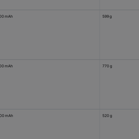
00 mAh
599 g
00 mAh
770 g
00 mAh
520 g