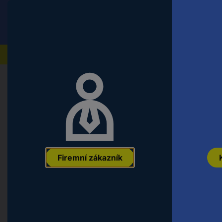
Conrad
Koncový zákazník
ceny s DPH
Naše produkty
Domů
Multimédia
Pódiová, studiová a DJ technika
Visaton TR 84 ELA transformátor 1
EAN:
4007540018010
Označení výrobce:
1801
Objednací číslo:
3116
Firemní zákazník