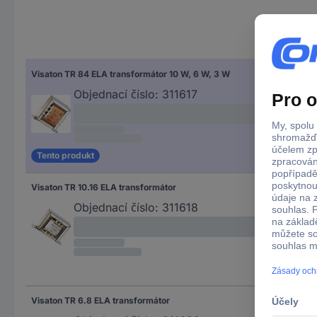
Imp
Visaton TR 84 ELA transformátor 10 W, 6 W, 3 W
4 Ω
8 Ω
Objednací číslo:
311617
Tento produkt
Visaton TR 10.16 ELA transformátor
4 Ω
8 Ω
Objednací číslo:
311618
16 Ω
Visaton TR 6.8 ELA transformátor
4 Ω
8 Ω