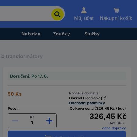
Můj účet
Nákupní košík
Nabídka
Značky
Služby
io transformátory
Doručení: Po 17. 8.
50 Ks
Prodej a doprava:
Conrad Electronic
Obchodní podmínky
Počet
Celková cena (326,45 Kč / kus)
326,45 Kč
Ks
Bez DPH.
cena dopravy