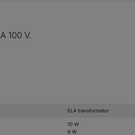
A 100 V.
ELA transformátor
10 W
6 W