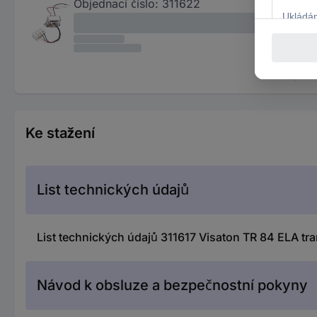
Objednací číslo:
311622
Ke stažení
List technických údajů
List technických údajů 311617 Visaton TR 84 ELA tr
Návod k obsluze a bezpečnostní pokyny