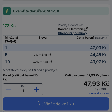
Okamžité doručení: St 12. 8.
172 Ks
Prodej a doprava:
Conrad Electronic
Obchodní podmínky
Množství
Sleva
Cena balení
(Bez DPH.)
(Set(y))
1
47,93 Kč
-
5
44,45 Kč
7% = 3,48 Kč
10
43,07 Kč
10% = 4,86 Kč
Množstevní slevy se liší podle prodejce
Počet (velikost balení 10
Celková cena (47,93 Kč / kus)
ks)
47,93 Kč
Ks
Bez DPH.
cena dopravy
Vložit do košíku