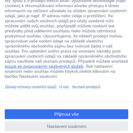
Více než 1.000.000 produktů
Doprava zdarma od 2.500 Kč s DPH
Technická podpora
Termínované dodávky
Cenová poptávka (RFQ)
ccp.user.init.failed.titl
O Conradovi
e
ccp.user.init.failed
Nápověda