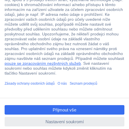
Více než 1.000.000 produktů
Doprava zdarma od 2.500 Kč s DPH
Technická podpora
Termínované dodávky
ccp.user.init.failed.titl
Cenová poptávka (RFQ)
e
ccp.user.init.failed
O Conradovi