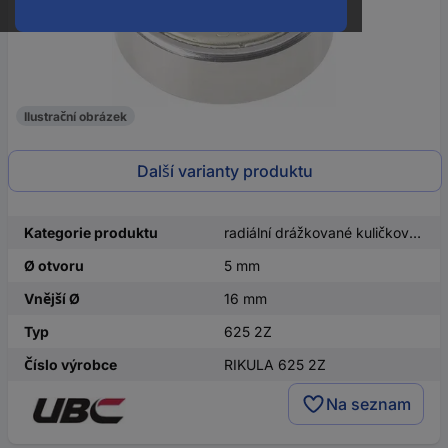
Ilustrační obrázek
Další varianty produktu
Kategorie produktu
radiální drážkované kuličkové ložisko
Ø otvoru
5 mm
Vnější Ø
16 mm
Typ
625 2Z
Číslo výrobce
RIKULA 625 2Z
Na seznam