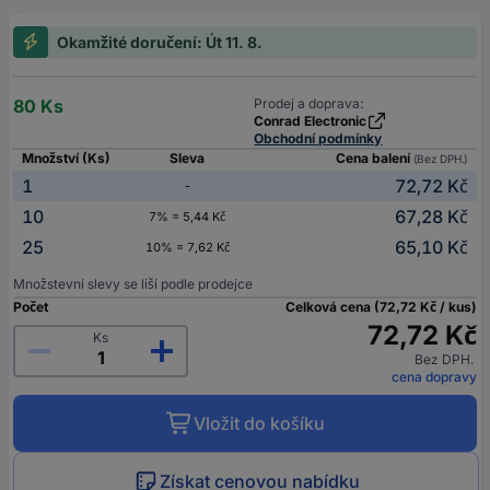
Okamžité doručení: Út 11. 8.
80 Ks
Prodej a doprava:
Conrad Electronic
Obchodní podmínky
Množství (Ks)
Sleva
Cena balení
(Bez DPH.)
1
72,72 Kč
-
10
67,28 Kč
7% = 5,44 Kč
25
65,10 Kč
10% = 7,62 Kč
Množstevní slevy se liší podle prodejce
Počet
Celková cena (72,72 Kč / kus)
72,72 Kč
Ks
Bez DPH.
cena dopravy
Vložit do košíku
Získat cenovou nabídku