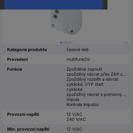
1/5
Kategorie produktu
časové relé
Provedení
multifunkční
Funkce
Zpožděné zapnutí
zpožděný návrat přes ZAP signál startovacího kontaktu
Zpožděný rozběh a návrat
cyklické, VYP start
cyklické
zpožděný návrat s pomocným napětím
Impuls
Kontrola impulzu
Provozní napětí
12 V/AC
240 V/AC
Min. provozní napětí
12 V/AC