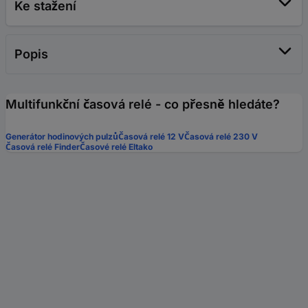
Ke stažení
Popis
Multifunkční časová relé - co přesně hledáte?
Generátor hodinových pulzů
Časová relé 12 V
Časová relé 230 V
Časová relé Finder
Časové relé Eltako