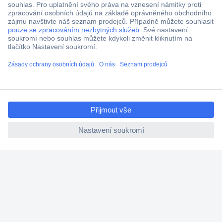
Technická podpora
Termínované dodávky
Cenová poptávka (RFQ)
O Conradovi
ccp.user.init.failed.titl
e
Nápověda
ccp.user.init.failed
Služby
Nastavení souborů cookies
Doporučujeme