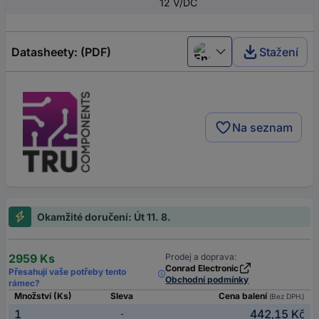
12 V/DC
Datasheety: (PDF)
Stažení
English
Na seznam
Okamžité doručení: Út 11. 8.
2959 Ks
Prodej a doprava:
Conrad Electronic
Přesahují vaše potřeby tento
Obchodní podmínky
rámec?
Množství (Ks)
Sleva
Cena balení
(Bez DPH.)
1
442,15 Kč
-