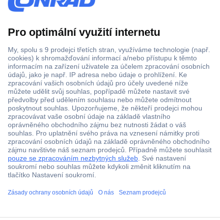
Více než 1.000.000 produktů
Doprava zdarma od 2.500 Kč s DPH
Technická podpora
Termínované dodávky
Cenová poptávka (RFQ)
O Conradovi
ccp.user.init.failed.titl