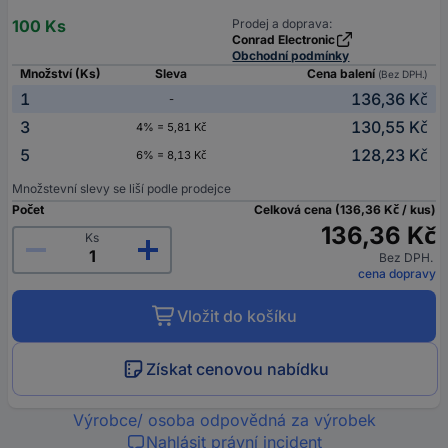
100 Ks
Prodej a doprava:
Conrad Electronic
Obchodní podmínky
Množství (Ks)
Sleva
Cena balení
(Bez DPH.)
1
136,36 Kč
-
3
130,55 Kč
4% = 5,81 Kč
5
128,23 Kč
6% = 8,13 Kč
Množstevní slevy se liší podle prodejce
Počet
Celková cena (136,36 Kč / kus)
136,36 Kč
Ks
Bez DPH.
cena dopravy
Vložit do košíku
Získat cenovou nabídku
Výrobce/ osoba odpovědná za výrobek
Nahlásit právní incident