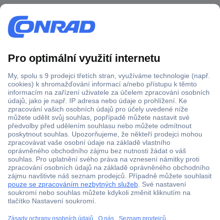
Více než 1.000.000 produktů
Doprava zdarma od 2.500 Kč s DPH
Technická podpora
Termínované dodávky
Cenová poptávka (RFQ)