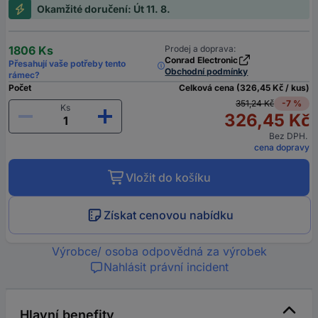
Okamžité doručení: Út 11. 8.
1806 Ks
Prodej a doprava:
Conrad Electronic
Přesahují vaše potřeby tento
Obchodní podmínky
rámec?
Počet
Celková cena (326,45 Kč / kus)
351,24 Kč
-7 %
Ks
326,45 Kč
Bez DPH.
cena dopravy
Vložit do košíku
Získat cenovou nabídku
Výrobce/ osoba odpovědná za výrobek
Nahlásit právní incident
Hlavní benefity