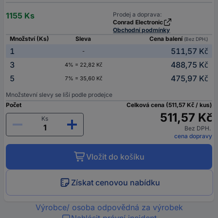
1155 Ks
Prodej a doprava:
Conrad Electronic
Obchodní podmínky
Množství (Ks)
Sleva
Cena balení
(Bez DPH.)
1
511,57 Kč
-
3
488,75 Kč
4% = 22,82 Kč
5
475,97 Kč
7% = 35,60 Kč
Množstevní slevy se liší podle prodejce
Počet
Celková cena (511,57 Kč / kus)
511,57 Kč
Ks
Bez DPH.
cena dopravy
Vložit do košíku
Získat cenovou nabídku
Výrobce/ osoba odpovědná za výrobek