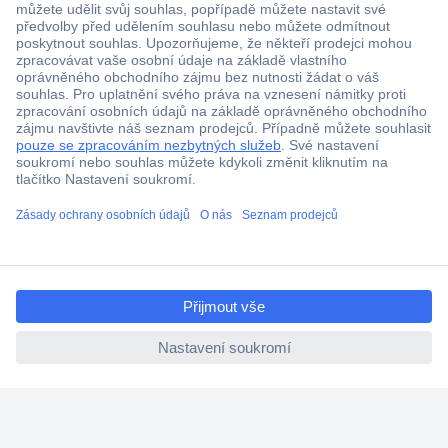
Více než 1.000.000 produktů
Doprava zdarma od 2.500 Kč s DPH
Technická podpora
Termínované dodávky
Cenová poptávka (RFQ)
ccp.user.init.failed.titl
O Conradovi
e
ccp.user.init.failed
Nápověda