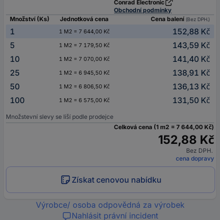
Conrad Electronic
Obchodní podmínky
Množství (Ks)
Jednotková cena
Cena balení
(Bez DPH.)
1
152,88 Kč
1 M2 = 7 644,00 Kč
5
143,59 Kč
1 M2 = 7 179,50 Kč
10
141,40 Kč
1 M2 = 7 070,00 Kč
25
138,91 Kč
1 M2 = 6 945,50 Kč
50
136,13 Kč
1 M2 = 6 806,50 Kč
100
131,50 Kč
1 M2 = 6 575,00 Kč
Množstevní slevy se liší podle prodejce
Celková cena (1 m2 = 7 644,00 Kč)
152,88 Kč
Bez DPH.
cena dopravy
Získat cenovou nabídku
Výrobce/ osoba odpovědná za výrobek
Nahlásit právní incident