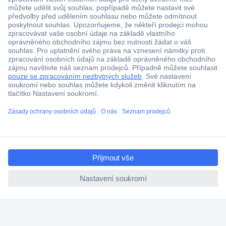
Více než 1.000.000 produktů
Doprava zdarma od 2.500 Kč s DPH
Technická podpora
Termínované dodávky
Cenová poptávka (RFQ)
ccp.user.init.failed.titl
O Conradovi
e
ccp.user.init.failed
Nápověda